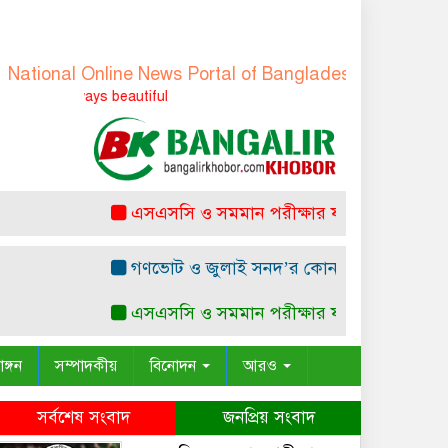
nal Online News Portal of Bangladesh
-
বাংলাদেশের জাতীয়
s always beautiful
এসএসসি ও সমমান পরীক্ষার ফল প্রকাশ সোমবার
গণভোট ও জুলাই সনদ’র কোন সাংবিধানিক ও আইনগত ভ
এসএসসি ও সমমান পরীক্ষার ফল প্রকাশ সোমবার
াঙ্গন
সম্পাদকীয়
বিনোদন
আরও
সর্বশেষ সংবাদ
জনপ্রিয় সংবাদ