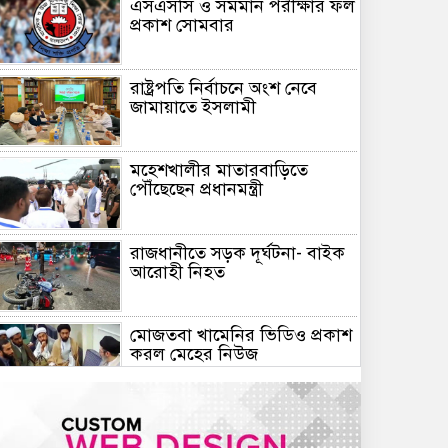
এসএসসি ও সমমান পরীক্ষার ফল
প্রকাশ সোমবার
রাষ্ট্রপতি নির্বাচনে অংশ নেবে
জামায়াতে ইসলামী
মহেশখালীর মাতারবাড়িতে
পৌঁছেছেন প্রধানমন্ত্রী
রাজধানীতে সড়ক দূর্ঘটনা- বাইক
আরোহী নিহত
মোজতবা খামেনির ভিডিও প্রকাশ
করল মেহের নিউজ
সিরামিক শিল্পের প্রযুক্তি ও
উদ্ভাবনে চীন-বাংলাদেশ