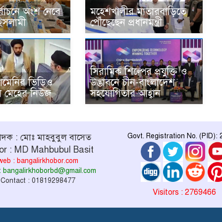
নির্বাচনে অংশ নেবে
মহেশখালীর মাতারবাড়িতে
 ইসলামী
পৌঁছেছেন প্রধানমন্ত্রী
সিরামিক শিল্পের প্রযুক্তি ও
ামেনির ভিডিও
উদ্ভাবনে চীন-বাংলাদেশ
ল মেহের নিউজ
সহযোগিতার আহ্বান
পাদক : মোঃ মাহবুবুল বাসেত
Govt. Registration No. (PID):
or : MD Mahbubul Basit
web : bangalirkhobor.com
 : bangalirkhoborbd@gmail.com
Contact : 01819298477
Visitors : 2769466