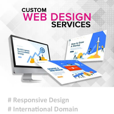
জুলাই স্মৃতি জাদুঘর পরিদর্শন করলেন
এনসিপি নেতারা
সৌদি আরব, তুরস্ক ও পাকিস্তানের মক্কা
চুক্তি স্বাক্ষর, কাগুজে চুক্তি সৌদিকে
নিরাপত্তা দেবে না- ইরান
হরমুজ সংকট: বিশ্ববাজারে আরও বাড়ল
তেলের দাম
মুক্তিযুদ্ধ কোনো রাজনৈতিক দলের যুদ্ধ
ছিল না : ভারপ্রাপ্ত রাষ্ট্রপতি
ঢাকায় হালকা বৃষ্টি হতে পারে, দেশের
কোথাও কোথাও মাঝারি থেকে ভারী
বর্ষণের সম্ভাবনা