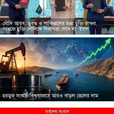
সৌদি আরব, তুরস্ক ও পাকিস্তানের মক্কা চুক্তি স্বাক্ষর,
কাগুজে চুক্তি সৌদিকে নিরাপত্তা দেবে না- ইরান
হরমুজ সংকট: বিশ্ববাজারে আরও বাড়ল তেলের দাম
সর্বশেষ সংবাদ