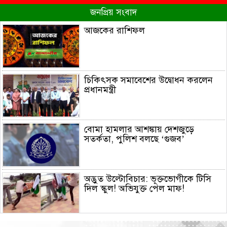
জনপ্রিয় সংবাদ
আজকের রাশিফল
চিকিৎসক সমাবেশের উদ্বোধন করলেন
প্রধানমন্ত্রী
বোমা হামলার আশঙ্কায় দেশজুড়ে
সতর্কতা, পুলিশ বলছে ‘গুজব’
অদ্ভুত উল্টোবিচার: ভূক্তভোগীকে টিসি
দিল স্কুল! অভিযুক্ত পেল মাফ!