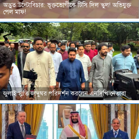
অদ্ভুত উল্টোবিচার: ভূক্তভোগীকে টিসি দিল স্কুল! অভিযুক্ত
পেল মাফ!
জুলাই স্মৃতি জাদুঘর পরিদর্শন করলেন এনসিপি নেতারা