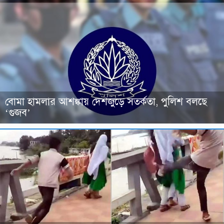
বোমা হামলার আশঙ্কায় দেশজুড়ে সতর্কতা, পুলিশ বলছে
‘গুজব’