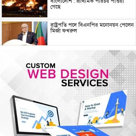
বাংলাদেশি : প্রাথমিক পরিচয় পাওয়া
গেছে
রাষ্ট্রপতি পদে বিএনপির মনোনয়ন পেলেন
মির্জা ফখরুল
ট্রাম্পের ১৫ দফা পরিকল্পনা প্রত্যাখ্যান
করলো নেতানিয়াহু
চার আর্থিক প্রতিষ্ঠান অকার্যকর ঘোষনা:
পরিচালনা পর্ষদ বিলুপ্ত
এসএসসি-সমমান পরীক্ষার ফল প্রকাশ,
পাসের হার ৬২.২৫ শতাংশ