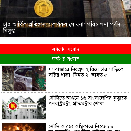
চার আর্থিক প্রতিষ্ঠান অকার্যকর ঘোষনা: পরিচালনা পর্ষদ
বিলুপ্ত
সর্বশেষ সংবাদ
জনপ্রিয় সংবাদ
মগবাজারে নিয়ন্ত্রণ হারিয়ে চার গাড়িকে
লরির ধাক্কা: নিহত ২, আহত ৫
সৌদিতে আগুনে ১৬ বাংলাদেশির মৃত্যুতে
পররাষ্ট্রমন্ত্রী, প্রতিমন্ত্রীর শোক
সৌদি আরবে অগ্নিকাণ্ডে নিহত ১৬