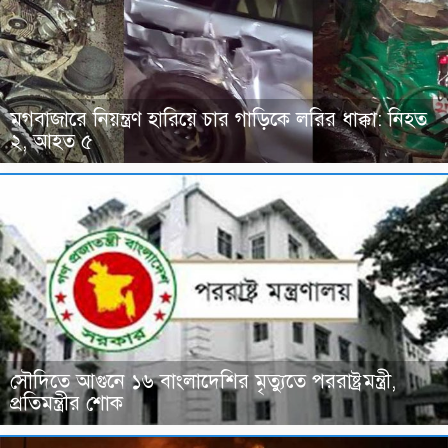
মগবাজারে নিয়ন্ত্রণ হারিয়ে চার গাড়িকে লরির ধাক্কা: নিহত
২, আহত ৫
সৌদিতে আগুনে ১৬ বাংলাদেশির মৃত্যুতে পররাষ্ট্রমন্ত্রী,
প্রতিমন্ত্রীর শোক