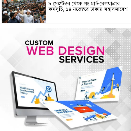
৯ সেপ্টেম্বর থেকে লং মার্চ-রেলযাত্রার
কর্মসূচি, ১৪ নভেম্বরে ঢাকায় মহাসমাবেশ
হরমুজে নতুন নৌপথে ওমানের সঙ্গে
সমঝোতায় ইরান
জরুরি জ্বালানি সরবরাহ নিশ্চিতে ৮ কার্গো
এলএনজি ও ৫ হাজার টন এলপিজি
কেনার নীতিগত অনুমোদন
নদী দূষণ রোধে সমন্বিত পদক্ষেপ গ্রহণে
অবহেলার কোনো সুযোগ নেই : প্রধানমন্ত্রী
ঢাকা সহ ৭ অঞ্চলে দমকা বা ঝড়ো
হাওয়াসহ বৃষ্টি কিংবা বজ্রসহ বৃষ্টি হতে
পারে