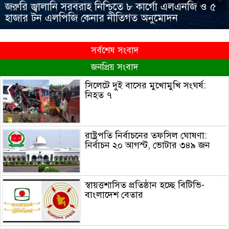
জরুরি জ্বালানি সরবরাহ নিশ্চিতে ৮ কার্গো এলএনজি ও ৫
হাজার টন এলপিজি কেনার নীতিগত অনুমোদন
সর্বশেষ সংবাদ
জনপ্রিয় সংবাদ
সিলেটে দুই বাসের মুখোমুখি সংঘর্ষ:
নিহত ৭
রাষ্ট্রপতি নির্বাচনের তফসিল ঘোষণা:
নির্বাচন ২০ আগস্ট, ভোটার ৩৪৯ জন
স্বায়ত্তশাসিত প্রতিষ্ঠান হচ্ছে বিটিভি-
বাংলাদেশ বেতার