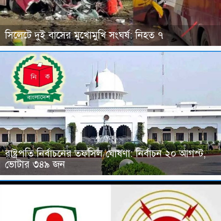
সিলেটে দুই বাসের মুখোমুখি সংঘর্ষ: নিহত ৭
রাষ্ট্রপতি নির্বাচনের তফসিল ঘোষণা: নির্বাচন ২০ আগস্ট,
ভোটার ৩৪৯ জন