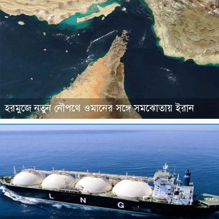
হরমুজে নতুন নৌপথে ওমানের সঙ্গে সমঝোতায় ইরান