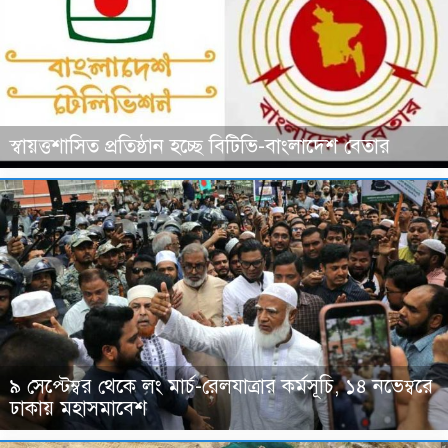
স্বায়ত্তশাসিত প্রতিষ্ঠান হচ্ছে বিটিভি-বাংলাদেশ বেতার
৯ সেপ্টেম্বর থেকে লং মার্চ-রেলযাত্রার কর্মসূচি, ১৪ নভেম্বরে
ঢাকায় মহাসমাবেশ