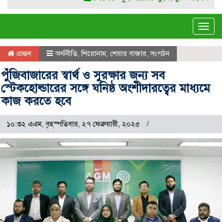
Tog
navi
প্রচ্ছদ
অর্থনীতি
,
শিরোনাম
,
শেয়ার বাজার
,
সংগঠন
পুঁজিবাজারের স্বার্থ ও সুরক্ষার জন্য সব
স্টেকহোল্ডারের সঙ্গে ঘনিষ্ঠ অংশীদারত্বের মাধ্যমে
কাজ করতে হবে
১০:৩২ এএম, বৃহস্পতিবার, ২৭ ফেব্রুয়ারী, ২০২৫