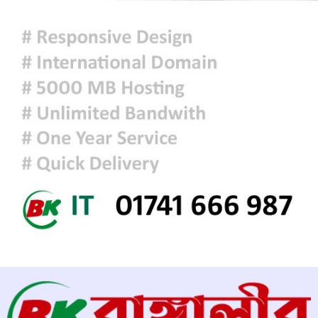
আজকের রাশিফল
হাসিনাকে বক্তব্যের সুযোগ দিয়ে জুলাই
শহীদদের অসম্মান করেছে ভারত: রিজভী