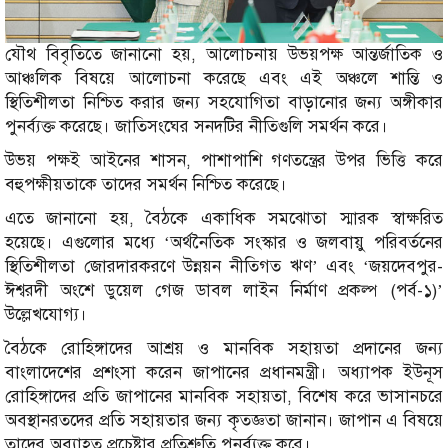
যৌথ বিবৃতিতে জানানো হয়, আলোচনায় উভয়পক্ষ আন্তর্জাতিক ও
আঞ্চলিক বিষয়ে আলোচনা করেছে এবং এই অঞ্চলে শান্তি ও
স্থিতিশীলতা নিশ্চিত করার জন্য সহযোগিতা বাড়ানোর জন্য অঙ্গীকার
পুনর্ব্যক্ত করেছে। জাতিসংঘের সনদটির নীতিগুলি সমর্থন করে।
উভয় পক্ষই আইনের শাসন, পাশাপাশি গণতন্ত্রের উপর ভিত্তি করে
বহুপক্ষীয়তাকে তাদের সমর্থন নিশ্চিত করেছে।
এতে জানানো হয়, বৈঠকে একাধিক সমঝোতা স্মারক স্বাক্ষরিত
হয়েছে। এগুলোর মধ্যে ‘অর্থনৈতিক সংস্কার ও জলবায়ু পরিবর্তনের
স্থিতিশীলতা জোরদারকরণে উন্নয়ন নীতিগত ঋণ’ এবং ‘জয়দেবপুর-
ঈশ্বরদী অংশে ডুয়েল গেজ ডাবল লাইন নির্মাণ প্রকল্প (পর্ব-১)’
উল্লেখযোগ্য।
বৈঠকে রোহিঙ্গাদের আশ্রয় ও মানবিক সহায়তা প্রদানের জন্য
বাংলাদেশের প্রশংসা করেন জাপানের প্রধানমন্ত্রী। অধ্যাপক ইউনূস
রোহিঙ্গাদের প্রতি জাপানের মানবিক সহায়তা, বিশেষ করে ভাসানচরে
অবস্থানরতদের প্রতি সহায়তার জন্য কৃতজ্ঞতা জানান। জাপান এ বিষয়ে
তাদের অব্যাহত প্রচেষ্টার প্রতিশ্রুতি পুনর্ব্যক্ত করে।