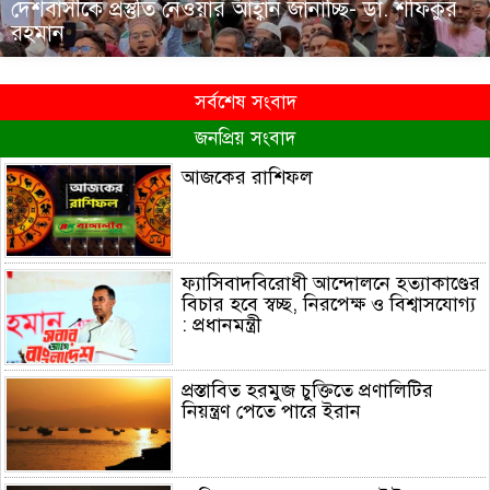
দেশবাসীকে প্রস্তুতি নেওয়ার আহ্বান জানাচ্ছি- ডা. শফিকুর
রহমান
সর্বশেষ সংবাদ
জনপ্রিয় সংবাদ
আজকের রাশিফল
ফ্যাসিবাদবিরোধী আন্দোলনে হত্যাকাণ্ডের
বিচার হবে স্বচ্ছ, নিরপেক্ষ ও বিশ্বাসযোগ্য
: প্রধানমন্ত্রী
প্রস্তাবিত হরমুজ চুক্তিতে প্রণালিটির
নিয়ন্ত্রণ পেতে পারে ইরান