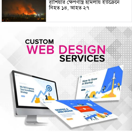
রাশিয়ার ক্ষেপণাস্ত্র হামলায় ইউক্রেনে
নিহত ১৪, আহত ২৭
হামের উপসর্গে আরও ৫ শিশুর মৃত্যু
গোপালগঞ্জে ১৫ আগস্ট পর্যন্ত নিরাপত্তা
জোরদার, ৫ প্লাটুন বিজিবি মোতায়েন
আরেকটি বিপ্লব আসন্ন, সেই বিপ্লবের জন্য
আমি দেশবাসীকে প্রস্তুতি নেওয়ার আহ্বান
জানাচ্ছি- ডা. শফিকুর রহমান
জুলাই গণঅভ্যুত্থান দিবসে রাজশাহীতে
স্মৃতিস্তম্ভে শ্রদ্ধাঞ্জলি