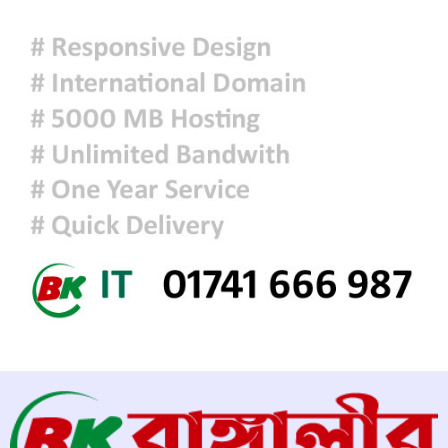
‘জুলাই গণঅভ্যুত্থান স্মৃতি জাদুঘর’
উদ্বোধন করলেন প্রধানমন্ত্রী
শ্রীলঙ্কায় ভয়াবহ বন্যা ও ভূমিধস: নিহত
৭, স্কুল বন্ধ ঘোষণা