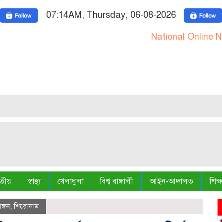
07:14AM, Thursday, 06-08-2026
National Online News Port
ফ্য
গণ
ফ্য
তীয়
স্বাস্থ্য
খেলাধুলা
বিশ্ব বাঙ্গালী
আইন-আদালত
শিক্ষ
াঙ্গন
,
শিরোনাম