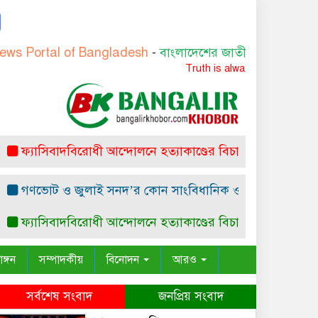
al of Bangladesh
-
বাংলাদেশের জাতীয় অনলাইন নিউজ পোর্টাল
Truth is always beautiful
াসিবাদবিরোধী আন্দোলনে হত্যাকাণ্ডের বিচার হবে স্বচ্ছ, নিরপেক্ষ ও বিশ্
ভোট ও জুলাই সনদ’র কোন সাংবিধানিক ও আইনগত ভিত্তি নেই: ম.ম
াসিবাদবিরোধী আন্দোলনে হত্যাকাণ্ডের বিচার হবে স্বচ্ছ, নিরপেক্ষ ও বিশ্
াঙ্গন
সম্পাদকীয়
বিনোদন
আরও
সর্বশেষ সংবাদ
জনপ্রিয় সংবাদ