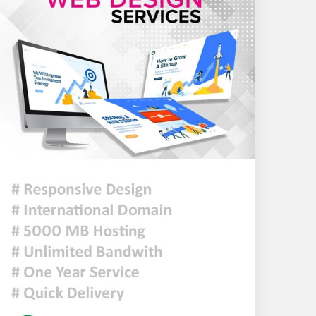
নিরাপত্তা জোরদার, ৫ প্লাটুন
বিজিবি মোতায়েন
আরেকটি বিপ্লব আসন্ন, সেই
বিপ্লবের জন্য আমি দেশবাসীকে
প্রস্তুতি নেওয়ার আহ্বান জানাচ্ছি-
ডা. শফিকুর রহমান
জুলাই গণঅভ্যুত্থান দিবসে
রাজশাহীতে স্মৃতিস্তম্ভে শ্রদ্ধাঞ্জলি
‘জুলাই গণঅভ্যুত্থান স্মৃতি জাদুঘর’
উদ্বোধন করলেন প্রধানমন্ত্রী
শ্রীলঙ্কায় ভয়াবহ বন্যা ও ভূমিধস:
নিহত ৭, স্কুল বন্ধ ঘোষণা