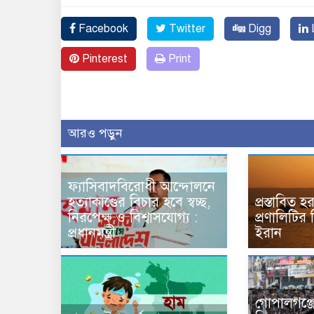
Facebook
Twitter
Digg
L
Pinterest
Print
আরও পড়ুন
ফ্যাসিবাদবিরোধী আন্দোলনে
হত্যাকাণ্ডের বিচার হবে স্বচ্ছ,
প্রস্তাবিত হ
নিরপেক্ষ ও বিশ্বাসযোগ্য :
প্রণালিটির ন
প্রধানমন্ত্রী
ইরান
গোপালগঞ্জে