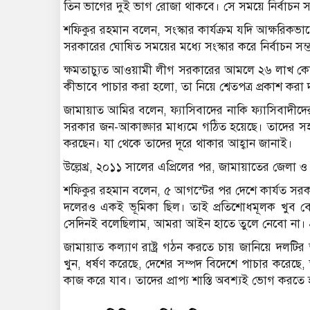
তিন ভাগের দুই ভাগ রোজা থাকবে। সে সময়ে নির্বাচন সম
শ‌ফিকুর রহমান ব‌লেন, সংস্কার কার্যক্রম যদি আক্ষর
সরকারের ঘোষিত সময়ের মধ্যে সংস্কার করে নির্বাচন সম্
ক্ষমতাচ্যুত আওয়ামী লীগ সরকারের আমলে ২৬ লাখ কো
কীভাবে পাচার করা হলো, তা নিয়ে শ্বেতপত্র প্রকাশ কর
জামায়াত আ‌মির ব‌লেন, ফ্যাসিবাদের না‌কি ফ্যাসিবাদীদের 
সরকার জন-আকাঙ্ক্ষার মাধ্যমে গঠিত হয়েছে। তাদের স
করছেন। যা থেকে তাদের দূরে থাকার আহ্বান জানাই।
উল্লেখ্র, ২০১১ সালের এপ্রিলের পর, জামায়া‌তের জেলা
শ‌ফিকুর রহমান ব‌লেন, ৫ আগস্টের পর দেশে কার্যত সরকার 
দ‌লেরও একই ভূ‌মিকা ছিল। তাই প্রতি‌শোধমূলক খুব বে
সেদিনই বলেছিলাম, আমরা আইন হাতে তুলে নেবো না। প্রত
জামায়াত কল্যাণ রাষ্ট্র গঠন করতে চায় জা‌নি‌য়ে দল‌ট
খুন, ধর্ষণ করেছে, দেশের সম্পদ বিদেশে পাচার করেছে,
কাজ করে যাব। তাদের প্রাপ্য শাস্তি অবশ্যই ভোগ করতে