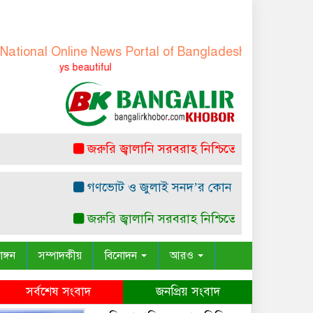
al Online News Portal of Bangladesh
-
বাংলাদেশের জাতীয় 
Truth is always 
জরুরি জ্বালানি সরবরাহ নিশ্চিতে ৮ কার্গো এলএনজ
গণভোট ও জুলাই সনদ’র কোন সাংবিধানিক ও আইনগত ভি
জরুরি জ্বালানি সরবরাহ নিশ্চিতে ৮ কার্গো এলএনজ
াঙ্গন
সম্পাদকীয়
বিনোদন
আরও
সর্বশেষ সংবাদ
জনপ্রিয় সংবাদ