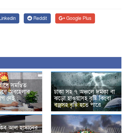
inkedin
Reddit
Google Plus
োধে সমন্বিত
রহণে অবহেলার
ঢাকা সহ ৭ অঞ্চলে দমকা বা
গ নেই :
ঝড়ো হাওয়াসহ বৃষ্টি কিংবা
বজ্রসহ বৃষ্টি হতে পারে
সাকিব আল হাসানের