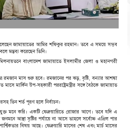
য় বলেছেন জামায়াতের আমির শফিকুর রহমান। তবে এ সময়ে সম্ভব
 বলে মন্তব্য করেছেন তিনি।
লনায়তনে বাংলাদেশ জামায়াতে ইসলামীর জেলা ও মহানগরী
 রমজান মাস শুরু হ‌বে। রমজানের পর ঝড়, বৃ‌ষ্টি, বন্যার আশঙ্কা
ত মাসে মার্কিন উপ-সহকারী পররাষ্ট্রমন্ত্রীর স‌ঙ্গে বৈঠকে জামায়াত
ারসহ তিন শর্ত পূরণ হ‌লে নির্বাচন।
ুক্ত মনে করি। একটি ফেব্রুয়ারিতে রোজার আগে। তবে যদি এ
া জনমনে আস্থা সৃষ্টির পর্যায়ে না আসে তাহলে সর্বোচ্চ এপ্রিল পার
শ্বিকতার বিষয় আছে। ফেব্রুয়ারি মাসের শেষ এবং মার্চ মাসের