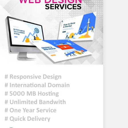
রেকর্ডেড বক্তব্য প্রচার : মাগুরার
বাড়িতে অগ্নিসংযোগের চেষ্টা,
ভাঙচুর
দেশজুড়ে জুলাই গণঅভ্যুত্থান
দিবস পালিত
আমরা যেন জুলাইকে হারিয়ে না
ফেলি : রাষ্ট্রপতি
ইরান যুদ্ধে মার্কিন ক্ষেপণাস্ত্র
প্রতিরোধী ব্যবস্থার মজুদ
বিপজ্জনক মাত্রায় কমেছে
জুলাই শেষে শেয়ারবাজারে বিও
হিসাব কমেছে প্রায় ২৩ হাজার