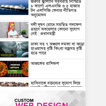
জরুরি জ্বালানি সরবরাহ নিশ্চিতে
৮ কার্গো এলএনজি ও ৫ হাজার
টন এলপিজি কেনার নীতিগত
অনুমোদন
নদী দূষণ রোধে সমন্বিত পদক্ষেপ
গ্রহণে অবহেলার কোনো সুযোগ
নেই : প্রধানমন্ত্রী
ঢাকা সহ ৭ অঞ্চলে দমকা বা ঝড়ো
হাওয়াসহ বৃষ্টি কিংবা বজ্রসহ বৃষ্টি
হতে পারে
আজকের রাশিফল
হাসিনাকে বক্তব্যের সুযোগ দিয়ে
জুলাই শহীদদের অসম্মান করেছে
ভারত: রিজভী
দিল্লিতে সাকিব আল হাসানের