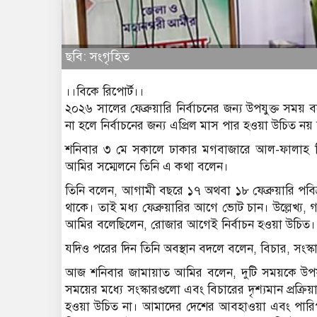
ছবি: সংগৃহিত
।।বিকে রিপোর্ট।।
২০২৬ সালের ফেব্রুয়ারি নির্বাচনের জন্য উপযুক্ত সম
না হলে নির্বাচনের জন্য এপ্রিল মাস পার হওয়া উচিত নয়
শনিবার ৩ মে সকালে ঢাকার মগবাজারে আল-ফালাহ মি
আমির সম্মেলনে তিনি এ কথা বলেন।
তিনি বলেন, আগামী বছ‌রে ১৭ অথবা ১৮ ফেব্রুয়ারি পবিত্র
থা‌কে। তাই মধ্য ফেব্রুয়া‌রির আ‌গে ভোট চান। উল্লেখ্য, গ
আ‌মির ব‌লে‌ছি‌লেন, রোজার আ‌গেই নির্বাচন হওয়া উচিত।
য‌দিও প‌রের দিন তি‌নি অবস্থান বদলে ব‌লেন, বিচার, সংস্ক
আজ শ‌নিবার জামায়াত আমির বলেন, দুটি সময়কে উপয
সময়ের মধ্যে সংস্কারগুলো এবং বিচারের দৃশ্যমান প্রক্রিয়
হওয়া উচিত না। আমাদের দেশের আবহাওয়া এবং পারিপার্