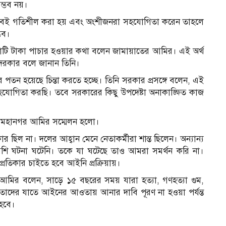
্ভব নয়।
িকভাবেই গতিশীল করা হয় এবং অংশীজনরা সহযোগিতা করেন তাহলে
ভব।
টি টাকা পাচার হওয়ার কথা বলেন জামায়াতের আমির। এই অর্থ
া দরকার বলে জানান তিনি।
পতন হ‌য়ে‌ছে চিন্তা করতে হচ্ছে। তি‌নি সরকার প্রস‌ঙ্গে ব‌লেন, এই
হযোগিতা করছি। তবে সরকারের কিছু উপদেষ্টা অনাকাঙ্ক্ষিত কাজ
 ও মহানগর আ‌মির স‌ম্মেলন হলো।
ছিল না। দ‌লের আহ্বান মে‌নে নেতাকর্মীরা শান্ত ছি‌লেন। অন্যান্য
‌শি ঘটনা ঘ‌টে‌নি। ত‌কে যা ঘটেছে তাও আমরা সমর্থন করি না।
িকার চাইতে হবে আইনি প্রক্রিয়ায়।
ির আ‌মির ব‌লেন, সাড়ে ১৫ বছরের সময় যারা হত্যা, গণহত্যা গুম,
 তাদের যাতে আইনের আওতায় আনার দাবি পূরণ না হওয়া পর্যন্ত
 হবে।