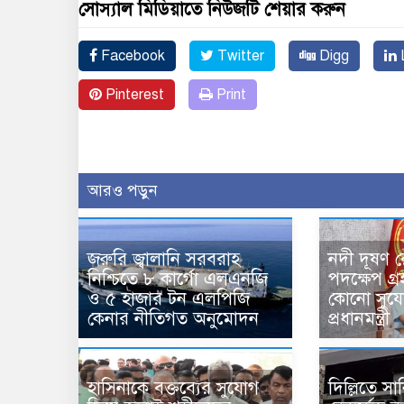
সোস্যাল মিডিয়াতে নিউজটি শেয়ার করুন
Facebook
Twitter
Digg
L
Pinterest
Print
আরও পড়ুন
জরুরি জ্বালানি সরবরাহ
নদী দূষণ র
নিশ্চিতে ৮ কার্গো এলএনজি
পদক্ষেপ গ্
ও ৫ হাজার টন এলপিজি
কোনো সুযো
কেনার নীতিগত অনুমোদন
প্রধানমন্ত্রী
হাসিনাকে বক্তব্যের সুযোগ
দিল্লিতে 