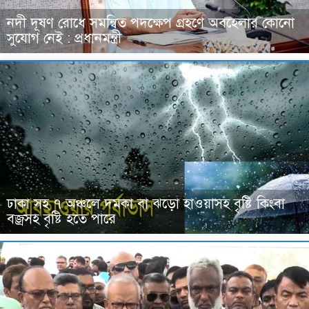
নদী দূষণ রোধে সমন্বিত পদক্ষেপ গ্রহণে অবহেলার কোনো
সুযোগ নেই : প্রধানমন্ত্রী
ঢাকা সহ ৭ অঞ্চলে দমকা বা ঝড়ো হাওয়াসহ বৃষ্টি কিংবা
বজ্রসহ বৃষ্টি হতে পারে