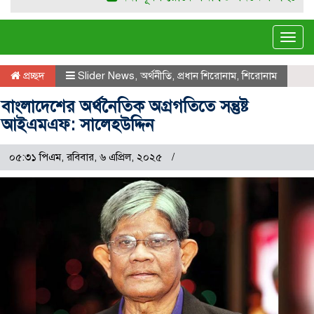
Tog
navi
প্রচ্ছদ
Slider News
,
অর্থনীতি
,
প্রধান শিরোনাম
,
শিরোনাম
বাংলাদেশের অর্থনৈতিক অগ্রগতিতে সন্তুষ্ট
আইএমএফ: সালেহউদ্দিন
০৫:৩১ পিএম, রবিবার, ৬ এপ্রিল, ২০২৫