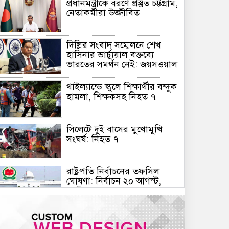
প্রধানমন্ত্রীকে বরণে প্রস্তুত চট্টগ্রাম,
নেতাকর্মীরা উজ্জীবিত
দিল্লির সংবাদ সম্মেলনে শেখ
হাসিনার ভার্চ্যুয়াল বক্তব্যে
ভারতের সমর্থন নেই: জয়সওয়াল
থাইল্যান্ডে স্কুলে শিক্ষার্থীর বন্দুক
হামলা, শিক্ষকসহ নিহত ৭
সিলেটে দুই বাসের মুখোমুখি
সংঘর্ষ: নিহত ৭
রাষ্ট্রপতি নির্বাচনের তফসিল
ঘোষণা: নির্বাচন ২০ আগস্ট,
ভোটার ৩৪৯ জন
স্বায়ত্তশাসিত প্রতিষ্ঠান হচ্ছে
বিটিভি-বাংলাদেশ বেতার