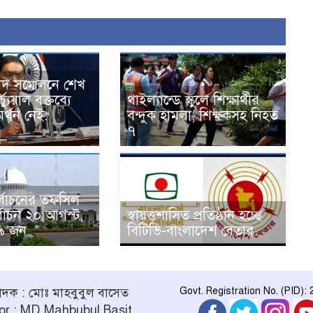
বাদ সম্মেলনে শেখ
্যুয়াল বক্তব্যে
থাইল্যান্ডে স্কুলে শিক্ষার্থীর
র্থন নেই:
বন্দুক হামলা, শিক্ষকসহ নিহত
৭
নির্বাচনের তফসিল
্বাচন ২০ আগস্ট,
স্বায়ত্তশাসিত প্রতিষ্ঠান হচ্ছে
৯ জন
বিটিভি-বাংলাদেশ বেতার
পাদক : মোঃ মাহবুবুল বাসেত
Govt. Registration No. (PID):
or : MD Mahbubul Basit