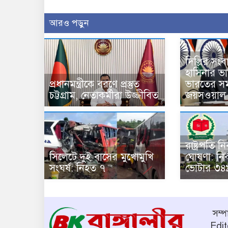
আরও পড়ুন
দিল্লির সং
হাসিনার ভার্চ
প্রধানমন্ত্রীকে বরণে প্রস্তুত
ভারতের সম
চট্টগ্রাম, নেতাকর্মীরা উজ্জীবিত
জয়সওয়াল
রাষ্ট্রপতি 
সিলেটে দুই বাসের মুখোমুখি
ঘোষণা: নির
সংঘর্ষ: নিহত ৭
ভোটার ৩৪
সম্
Edit