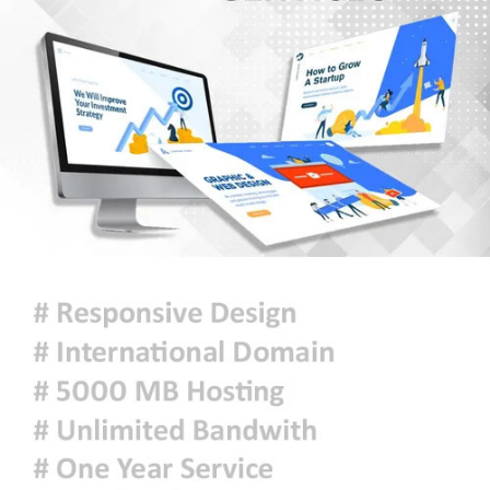
কমেছে প্রায় ২৩ হাজার
৫ আগস্টের গণঅভ্যুত্থান ছিল এদেশের
জনগণের ঐক্যবদ্ধ প্রচেষ্টার ফসল: চিফ
হুইপ
দিল্লিতে গণমাধ্যমের সঙ্গে ক্ষমতাচ্যুত শেখ
হাসিনার আলাপচারিতা নিয়ে ঢাকার ক্ষুব্ধ
প্রতিক্রিয়া
আজকের রাশিফল
ফ্যাসিবাদবিরোধী আন্দোলনে হত্যাকাণ্ডের
বিচার হবে স্বচ্ছ, নিরপেক্ষ ও বিশ্বাসযোগ্য
: প্রধানমন্ত্রী