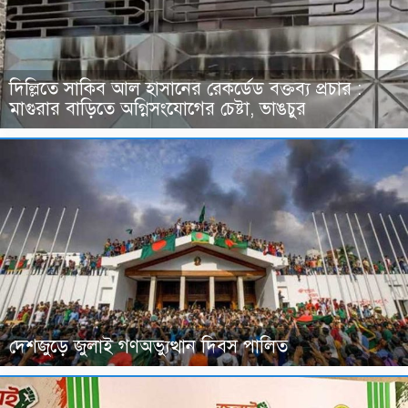
দিল্লিতে সাকিব আল হাসানের রেকর্ডেড বক্তব্য প্রচার :
মাগুরার বাড়িতে অগ্নিসংযোগের চেষ্টা, ভাঙচুর
দেশজুড়ে জুলাই গণঅভ্যুত্থান দিবস পালিত