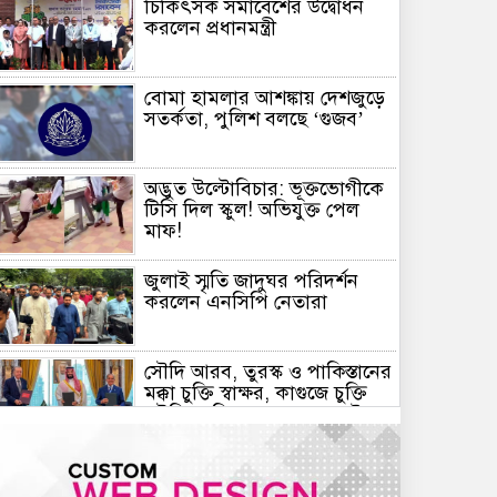
চিকিৎসক সমাবেশের উদ্বোধন
করলেন প্রধানমন্ত্রী
বোমা হামলার আশঙ্কায় দেশজুড়ে
সতর্কতা, পুলিশ বলছে ‘গুজব’
অদ্ভুত উল্টোবিচার: ভূক্তভোগীকে
টিসি দিল স্কুল! অভিযুক্ত পেল
মাফ!
জুলাই স্মৃতি জাদুঘর পরিদর্শন
করলেন এনসিপি নেতারা
সৌদি আরব, তুরস্ক ও পাকিস্তানের
মক্কা চুক্তি স্বাক্ষর, কাগুজে চুক্তি
সৌদিকে নিরাপত্তা দেবে না- ইরান
হরমুজ সংকট: বিশ্ববাজারে আরও
বাড়ল তেলের দাম