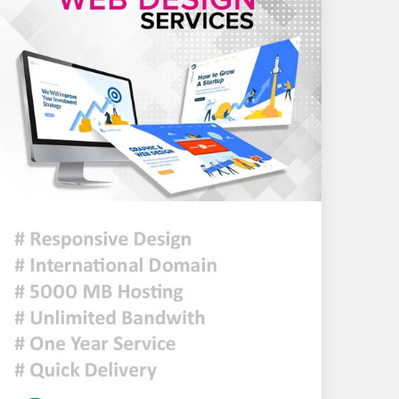
মুক্তিযুদ্ধ কোনো রাজনৈতিক
দলের যুদ্ধ ছিল না : ভারপ্রাপ্ত
রাষ্ট্রপতি
ঢাকায় হালকা বৃষ্টি হতে পারে,
দেশের কোথাও কোথাও মাঝারি
থেকে ভারী বর্ষণের সম্ভাবনা
প্রধানমন্ত্রীকে বরণে প্রস্তুত চট্টগ্রাম,
নেতাকর্মীরা উজ্জীবিত
দিল্লির সংবাদ সম্মেলনে শেখ
হাসিনার ভার্চ্যুয়াল বক্তব্যে
ভারতের সমর্থন নেই: জয়সওয়াল