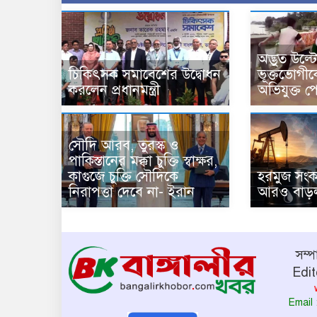
অদ্ভুত উল্ট
চিকিৎসক সমাবেশের উদ্বোধন
ভূক্তভোগীকে
করলেন প্রধানমন্ত্রী
অভিযুক্ত প
সৌদি আরব, তুরস্ক ও
পাকিস্তানের মক্কা চুক্তি স্বাক্ষর,
কাগুজে চুক্তি সৌদিকে
হরমুজ সংকট
নিরাপত্তা দেবে না- ইরান
আরও বাড়ল
সম্
Edit
Email