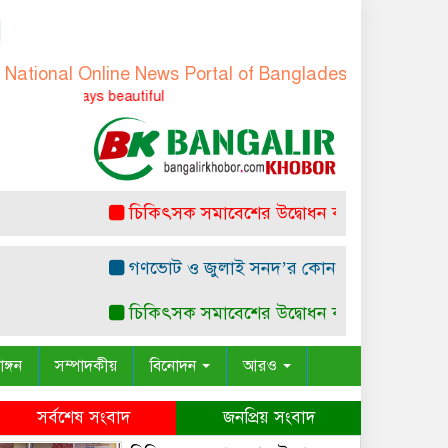
al Online News Portal of Bangladesh
-
বাংলাদেশের জাতীয়
 always beautiful
চিকিৎসক সমাবেশের উদ্বোধন করলেন প্রধানমন্ত্রী
অ
গণভোট ও জুলাই সনদ’র কোন সাংবিধানিক ও আইনগত ভ
চিকিৎসক সমাবেশের উদ্বোধন করলেন প্রধানমন্ত্রী
অ
াঙ্গন
সম্পাদকীয়
বিনোদন
আরও
সর্বশেষ সংবাদ
জনপ্রিয় সংবাদ