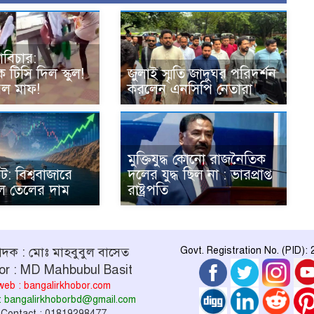
োবিচার:
 টিসি দিল স্কুল!
জুলাই স্মৃতি জাদুঘর পরিদর্শন
েল মাফ!
করলেন এনসিপি নেতারা
মুক্তিযুদ্ধ কোনো রাজনৈতিক
: বিশ্ববাজারে
দলের যুদ্ধ ছিল না : ভারপ্রাপ্ত
 তেলের দাম
রাষ্ট্রপতি
পাদক : মোঃ মাহবুবুল বাসেত
Govt. Registration No. (PID):
or : MD Mahbubul Basit
web : bangalirkhobor.com
 : bangalirkhoborbd@gmail.com
Contact : 01819298477