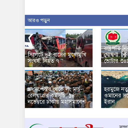
আরও পড়ুন
রাষ্ট্রপতি 
সিলেটে দুই বাসের মুখোমুখি
ঘোষণা: নির
সংঘর্ষ: নিহত ৭
ভোটার ৩৪
৯ সেপ্টেম্বর থেকে লং মার্চ-
হরমুজে নত
রেলযাত্রার কর্মসূচি, ১৪
ওমানের সঙ
নভেম্বরে ঢাকায় মহাসমাবেশ
ইরান
সম্