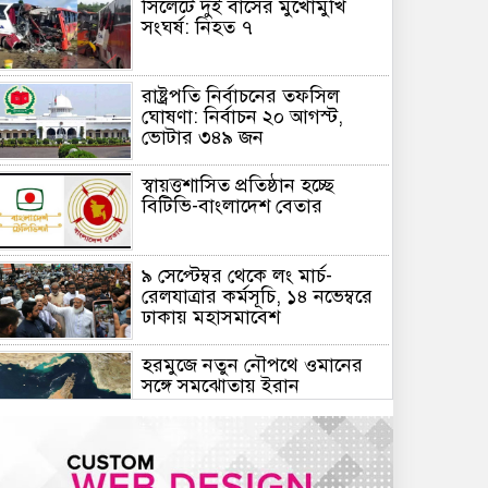
সিলেটে দুই বাসের মুখোমুখি
সংঘর্ষ: নিহত ৭
রাষ্ট্রপতি নির্বাচনের তফসিল
ঘোষণা: নির্বাচন ২০ আগস্ট,
ভোটার ৩৪৯ জন
স্বায়ত্তশাসিত প্রতিষ্ঠান হচ্ছে
বিটিভি-বাংলাদেশ বেতার
৯ সেপ্টেম্বর থেকে লং মার্চ-
রেলযাত্রার কর্মসূচি, ১৪ নভেম্বরে
ঢাকায় মহাসমাবেশ
হরমুজে নতুন নৌপথে ওমানের
সঙ্গে সমঝোতায় ইরান
জরুরি জ্বালানি সরবরাহ নিশ্চিতে
৮ কার্গো এলএনজি ও ৫ হাজার