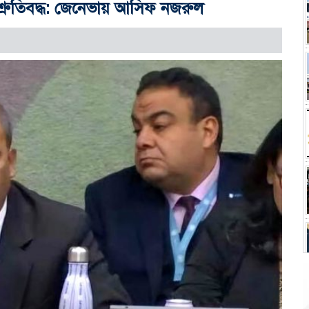
্রুতিবদ্ধ: জেনেভায় আসিফ নজরুল