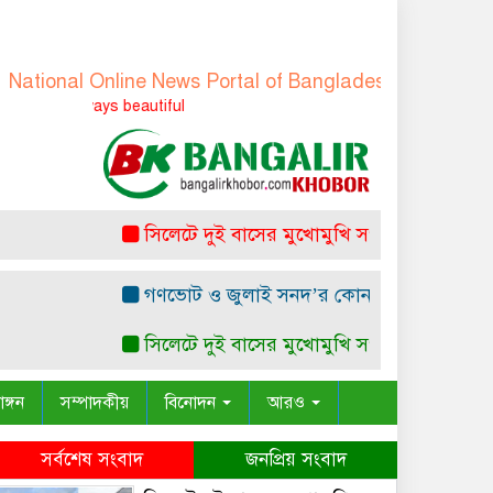
al Online News Portal of Bangladesh
-
বাংলাদেশের জাতীয়
 always beautiful
সিলেটে দুই বাসের মুখোমুখি সংঘর্ষ: নিহত ৭
রাষ্ট
গণভোট ও জুলাই সনদ’র কোন সাংবিধানিক ও আইনগত ভ
সিলেটে দুই বাসের মুখোমুখি সংঘর্ষ: নিহত ৭
রাষ্ট
াঙ্গন
সম্পাদকীয়
বিনোদন
আরও
সর্বশেষ সংবাদ
জনপ্রিয় সংবাদ