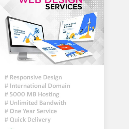
টন এলপিজি কেনার নীতিগত
অনুমোদন
নদী দূষণ রোধে সমন্বিত পদক্ষেপ
গ্রহণে অবহেলার কোনো সুযোগ
নেই : প্রধানমন্ত্রী
ঢাকা সহ ৭ অঞ্চলে দমকা বা ঝড়ো
হাওয়াসহ বৃষ্টি কিংবা বজ্রসহ বৃষ্টি
হতে পারে
আজকের রাশিফল
হাসিনাকে বক্তব্যের সুযোগ দিয়ে
জুলাই শহীদদের অসম্মান করেছে
ভারত: রিজভী