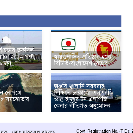
নির্বাচনের তফসিল
্বাচন ২০ আগস্ট,
স্বায়ত্তশাসিত প্রতিষ্ঠান হচ্ছে
৯ জন
বিটিভি-বাংলাদেশ বেতার
জরুরি জ্বালানি সরবরাহ
ুন নৌপথে
নিশ্চিতে ৮ কার্গো এলএনজি
্গে সমঝোতায়
ও ৫ হাজার টন এলপিজি
কেনার নীতিগত অনুমোদন
পাদক : মোঃ মাহবুবুল বাসেত
Govt. Registration No. (PID):