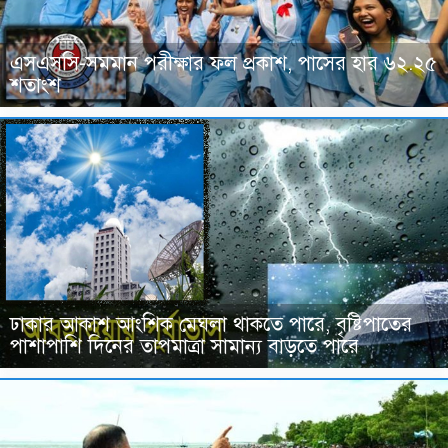
এসএসসি-সমমান পরীক্ষার ফল প্রকাশ, পাসের হার ৬২.২৫
শতাংশ
ঢাকার আকাশ আংশিক মেঘলা থাকতে পারে, বৃষ্টিপাতের
পাশাপাশি দিনের তাপমাত্রা সামান্য বাড়তে পারে