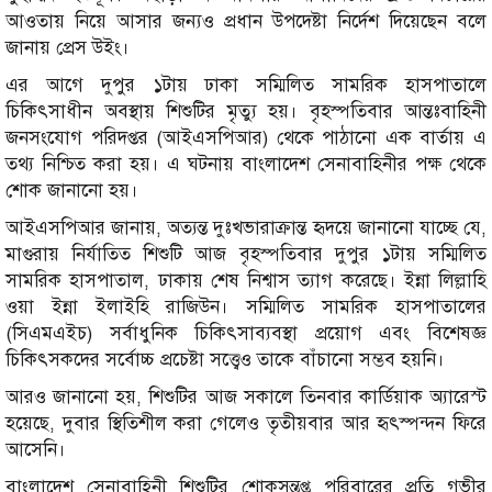
আওতায় নিয়ে আসার জন্যও প্রধান উপদেষ্টা নির্দেশ দিয়েছেন বলে
জানায় প্রেস উইং।
এর আগে দুপুর ১টায় ঢাকা সম্মিলিত সামরিক হাসপাতালে
চিকিৎসাধীন অবস্থায় শিশুটির মৃত্যু হয়। বৃহস্পতিবার আন্তঃবাহিনী
জনসংযোগ পরিদপ্তর (আইএসপিআর) থেকে পাঠানো এক বার্তায় এ
তথ্য নিশ্চিত করা হয়। এ ঘটনায় বাংলাদেশ সেনাবাহিনীর পক্ষ থেকে
শোক জানানো হয়।
আইএসপিআর জানায়, অত্যন্ত দুঃখভারাক্রান্ত হৃদয়ে জানানো যাচ্ছে যে,
মাগুরায় নির্যাতিত শিশুটি আজ বৃহস্পতিবার দুপুর ১টায় সম্মিলিত
সামরিক হাসপাতাল, ঢাকায় শেষ নিশ্বাস ত্যাগ করেছে। ইন্না লিল্লাহি
ওয়া ইন্না ইলাইহি রাজিউন। সম্মিলিত সামরিক হাসপাতালের
(সিএমএইচ) সর্বাধুনিক চিকিৎসাব্যবস্থা প্রয়োগ এবং বিশেষজ্ঞ
চিকিৎসকদের সর্বোচ্চ প্রচেষ্টা সত্ত্বেও তাকে বাঁচানো সম্ভব হয়নি।
আরও জানানো হয়, শিশুটির আজ সকালে তিনবার কার্ডিয়াক অ্যারেস্ট
হয়েছে, দুবার স্থিতিশীল করা গেলেও তৃতীয়বার আর হৃৎস্পন্দন ফিরে
আসেনি।
বাংলাদেশ সেনাবাহিনী শিশুটির শোকসন্তপ্ত পরিবারের প্রতি গভীর