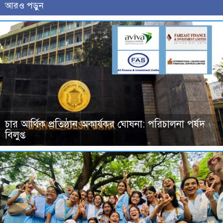
আরও পড়ুন
চার আর্থিক প্রতিষ্ঠান অকার্যকর ঘোষনা: পরিচালনা পর্ষদ
বিলুপ্ত