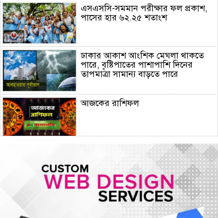
এসএসসি-সমমান পরীক্ষার ফল প্রকাশ,
পাসের হার ৬২.২৫ শতাংশ
ঢাকার আকাশ আংশিক মেঘলা থাকতে
পারে, বৃষ্টিপাতের পাশাপাশি দিনের
তাপমাত্রা সামান্য বাড়তে পারে
আজকের রাশিফল
বিভ্রান্তকারীদের ব্যাপারে সতর্ক থাকুন :
প্রধানমন্ত্রী
কলকাতায় মমতার ওপর হামলা, অল্পের
জন্য প্রাণে রক্ষা