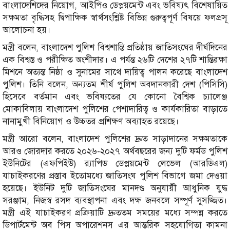
বাংলাদেশিদের নিয়োগ, আইপিও ডেপ্লয়মেন্ট এবং ভবিষ্যৎ বিশেষায়িত
সক্ষমতা বৃদ্ধিসহ দ্বিপাক্ষিক স্বার্থসংশ্লিষ্ট বিভিন্ন গুরুত্বপূর্ণ বিষয়ে ফলপ্রসূ
আলোচনা হয়।
মন্ত্রী বলেন, বাংলাদেশ পুলিশ বিশ্বশান্তি প্রতিষ্ঠায় জাতিসংঘের দীর্ঘদিনের
এক বিশ্বস্ত ও পরীক্ষিত অংশীদার। এ পর্যন্ত ২৬টি দেশের ২৭টি শান্তিরক্ষা
মিশনে অত্যন্ত নিষ্ঠা ও সুনামের সাথে দায়িত্ব পালন করেছে বাংলাদেশ
পুলিশ। তিনি বলেন, অন্যতম শীর্ষ পুলিশ অবদানকারী দেশ (পিসিসি)
হিসেবে বর্তমান এবং ভবিষ্যতের যে কোনো বৈশ্বিক চ্যালেঞ্জ
মোকাবিলায় বাংলাদেশ পুলিশের পেশাদারিত্ব ও কার্যকারিতা বাড়াতে
নানামুখী বিনিয়োগ ও উচ্চতর প্রশিক্ষণ অব্যাহত রয়েছে।
মন্ত্রী আরো বলেন, বাংলাদেশ পুলিশের দ্রুত সাড়াদানের সক্ষমতাকে
আরও জোরদার করতে ২০২৬-২০২৭ অর্থবছরের জন্য দুটি ফর্মড পুলিশ
ইউনিটের (এফপিইউ) র‌্যাপিড ডেপ্লয়মেন্ট লেভেল (আরডিএল)
যাচাইকরণের প্রস্তাব ইতোমধ্যে জাতিসংঘ পুলিশ বিভাগে জমা দেওয়া
হয়েছে। ইউনিট দুটি জাতিসংঘের মানদণ্ড অনুযায়ী আধুনিক যুদ্ধ
সরঞ্জাম, নিজস্ব রসদ ব্যবস্থাপনা এবং দক্ষ জনবলে সম্পূর্ণ সুসজ্জিত।
মন্ত্রী এই যাচাইকরণ প্রক্রিয়াটি দ্রুততম সময়ের মধ্যে সম্পন্ন করতে
ডিপার্টমেন্ট অব পিস অপারেশনস এর আন্তরিক সহযোগিতা কামনা