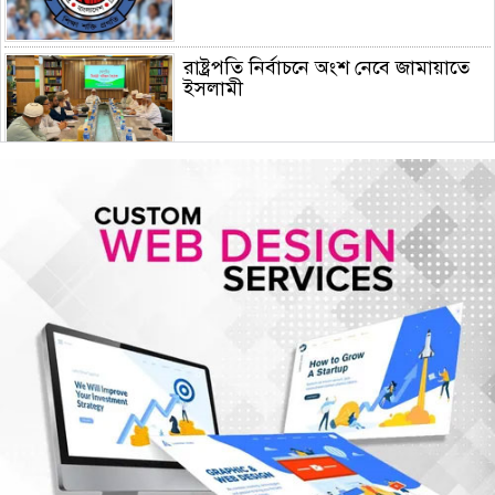
রাষ্ট্রপতি নির্বাচনে অংশ নেবে জামায়াতে
ইসলামী
মহেশখালীর মাতারবাড়িতে পৌঁছেছেন
প্রধানমন্ত্রী
রাজধানীতে সড়ক দূর্ঘটনা- বাইক আরোহী
নিহত
মোজতবা খামেনির ভিডিও প্রকাশ করল
মেহের নিউজ