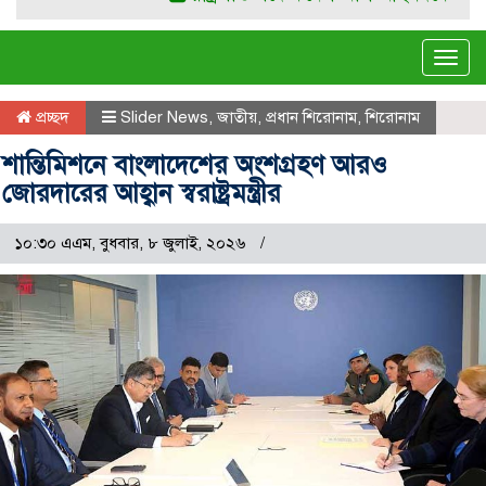
Tog
navi
প্রচ্ছদ
Slider News
,
জাতীয়
,
প্রধান শিরোনাম
,
শিরোনাম
শান্তিমিশনে বাংলাদেশের অংশগ্রহণ আরও
জোরদারের আহ্বান স্বরাষ্ট্রমন্ত্রীর
১০:৩০ এএম, বুধবার, ৮ জুলাই, ২০২৬