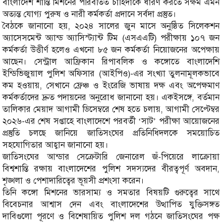
বাংলাদেশ শান্তি মিশনের পরিবর্তিত চাহিদাকে ধারণ করতে সক্ষম এমন
অত্যন্ত যোগ্য পুরুষ ও নারী কর্মকর্তা প্রদানে সর্বদা প্রস্তুত।
বৈঠকে জানানো হয়, ২০২৪ সালের জুন মাসে অনুষ্ঠিত সিলেকশন
অ্যাসেসমেন্ট অ্যান্ড অ্যাসিস্ট্যান্ট টিম (এসএএটি) পরীক্ষায় ১০৭ জন
কর্মকর্তা উত্তীর্ণ হলেও এখনো ৮৫ জন কর্মকর্তা নিয়োজনের অপেক্ষায়
আছেন। সেন্ট্রাল আফ্রিকান রিপাবলিক ও কঙ্গোতে বাংলাদেশি
ইন্ডিভিজুয়াল পুলিশ অফিসার (আইপিও)-এর সংখ্যা তুলনামূলকভাবে
কম হওয়ায়, সেখানে ফ্রেঞ্চ ও ইংরেজি ভাষায় দক্ষ এবং অপেক্ষমাণ
কর্মকর্তাদের দ্রুত পদায়নের অনুরোধ জানানো হয়। একইসঙ্গে, বর্তমান
তালিকার মেয়াদ আগামী ডিসেম্বরে শেষ হতে চলায়, আগামী সেপ্টেম্বর
২০২৬-এর শেষ সপ্তাহে বাংলাদেশে পরবর্তী ‘সাট’ পরীক্ষা আয়োজনের
প্রস্তুতি চলছে জানিয়ে জাতিসংঘের প্রতিনিধিদলকে সময়োচিত
সহযোগিতার আহ্বান জানানো হয়।
জাতিসংঘের আন্ডার সেক্রেটারি জেনারেল জঁ-পিয়েরে লাক্রোয়া
বিশ্বশান্তি রক্ষায় বাংলাদেশের পুলিশ সদস্যদের বীরত্বপূর্ণ অবদান,
শৃঙ্খলা ও পেশাদারিত্বের ভূয়সী প্রশংসা করেন।
তিনি কঙ্গো মিশনের ভারসাম্য ও সমতার বিষয়টি গুরুত্বের সাথে
বিবেচনার আশ্বাস দেন এবং বাংলাদেশের উত্থাপিত যুক্তিসঙ্গত
দাবিগুলো পূরণে ও বিশেষায়িত পুলিশ দল গঠনে জাতিসংঘের পক্ষ