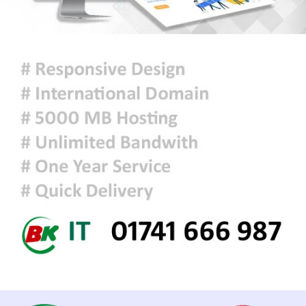
সিরামিক শিল্পের প্রযুক্তি ও উদ্ভাবনে চীন-
বাংলাদেশ সহযোগিতার আহ্বান
দেশ ও মানুষের কল্যাণে দায়িত্বশীলতার
সঙ্গে কাজ করতে ইউএনওদের প্রতি আহ্বান
প্রধানমন্ত্রীর
ঢাকার আকাশ আংশিক মেঘলা থাকতে
পারে