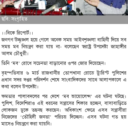
ছবি: সংগৃহিত
।।বিকে রিপোর্ট।।
জনগণ উচ্ছৃঙ্খল হয়ে গেলে অনেক সময় আইনশৃঙ্খলা বাহিনী দিয়ে সব
সময় মব নিয়ন্ত্রণ করা যায় না- বলেছেন স্বরাষ্ট্র উপদেষ্টা জাহাঙ্গীর
আলম চৌধুরী।
তিনি ‘মব’ রোধে সচেনতা বাড়ানোর ওপর জোর দিয়েছেন।
বৃহস্পতিবার ৬ মার্চ রাজধানীর তোপখানা রোডে ট্যুরিস্ট পুলিশের
প্রধান সদর দপ্তর পরিদর্শন শেষে সাংবাদিকদের সাথে আলাপকালে এ
কথা বলেন উপদেষ্টা।
ক্ষমতার পালাবদলের পর দেশে ‘মব ভায়োলেন্স’ এর ঘটনা ঘটছে।
পুলিশ, বিদেশিরাও এই ধরনের সন্ত্রাসের শিকার হচ্ছেন, বাসাবাড়িতে
লোকজন ঢুকে তছনছ করছেন। অধিকাংশ ক্ষেত্রে এসব সন্ত্রাসীরা
নিজেদের ‘তৌহিদী জনতা’ পরিচয় দিচ্ছেন। এসব ঘটনা গত ছয়
মাসেও নিয়ন্ত্রণে করা যায়নি।