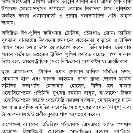
দিয়ে সহায়তায় এগিয়ে আসার আহ্বান জানান এবং আসন্ন কোরবানী
উপলক্ষে মোহাম্মদপুরের শপিংমল গুলোতে নিরাপত্তা দিতে পুলিশকে
অবহিত করার এলাকাবাসী ও স্থানীয় ব্যবসায়ীদের প্রতি আহ্বান
জানান।
অতিরিক্ত উপ-পুলিশ কমিশনার (ট্রাফিক, তেঁজগাও জোন) তানিয়া
সুলতানা যানজটের নিরসনের জনগনের সচেতনতা বাড়ানো ও ট্রাফিক
আইন মেনে চলার উপর জোরারোপ করেন। তিনি জানান, তেঁজগাও
জোনে বর্তমানে ৬৩২জন ট্রার্ফিক পুলিশ কর্মরত রয়েছে, স্বল্প জনবল
দিয়ে বৃহৎ অঞ্চলে ট্রাফিক সেবা নিশ্চিতকরা বেশ কষ্টসাধ্য একটি কাজ।
মুক্ত আলোচনায় টোকিও স্কয়ার দোকান মালিক সমিতির সদস্য
মোহাম্মদ হীরু এবং ফারুক আহমেদ, রাপা প্লাজা দোকান মালিক
সমিতির সভাপাতি মোতাহার হোসেন, টাউন হল বাজার
এসোসিয়েশনের প্রতিনিধি লুৎফর রহমান বাবুল, বাংলাদেশ ব্রিকস
এসোসিয়েশনের জয়েন্ট সেক্রেটারি নজরুল ইসলাম, মোহাম্মদপুর টাউন
হল বাজার বণিক সমিতির সভাপতি মোঃ লুৎফর রহমান (বাবুল) এবং
ট্যাক্স কনসালটেন্ট প্রবীর কুমার পাল অংশগ্রহণ করেন।
বাংলাদেশ ব্যাংকের অতিরিক্ত পরিচালক (এসএমই অ্যান্ড স্পেশাল
প্রোগ্রাম্স ডিপার্টমেন্ট) মোহাম্মদ মোস্তাফিজুর রহমান, কাস্টমস,