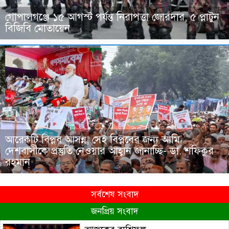
গোপালগঞ্জে ১৫ আগস্ট পর্যন্ত নিরাপত্তা জোরদার, ৫ প্লাটুন
বিজিবি মোতায়েন
আরেকটি বিপ্লব আসন্ন, সেই বিপ্লবের জন্য আমি
দেশবাসীকে প্রস্তুতি নেওয়ার আহ্বান জানাচ্ছি- ডা. শফিকুর
রহমান
সর্বশেষ সংবাদ
জনপ্রিয় সংবাদ