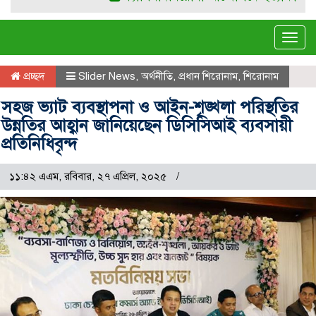
Tog
navi
প্রচ্ছদ
Slider News
,
অর্থনীতি
,
প্রধান শিরোনাম
,
শিরোনাম
সহজ ভ্যাট ব্যবস্থাপনা ও আইন-শৃঙ্খলা পরিস্থতির
উন্নতির আহ্বান জানিয়েছেন ডিসিসিআই ব্যবসায়ী
প্রতিনিধিবৃন্দ
১১:৪২ এএম, রবিবার, ২৭ এপ্রিল, ২০২৫