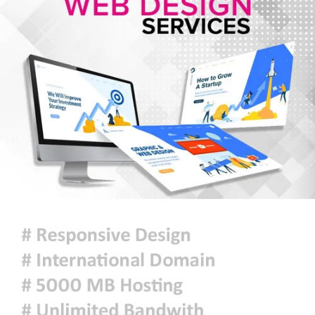
গোপালগঞ্জে ১৫ আগস্ট পর্যন্ত নিরাপত্তা
জোরদার, ৫ প্লাটুন বিজিবি মোতায়েন
আরেকটি বিপ্লব আসন্ন, সেই বিপ্লবের জন্য
আমি দেশবাসীকে প্রস্তুতি নেওয়ার আহ্বান
জানাচ্ছি- ডা. শফিকুর রহমান
জুলাই গণঅভ্যুত্থান দিবসে রাজশাহীতে
স্মৃতিস্তম্ভে শ্রদ্ধাঞ্জলি
‘জুলাই গণঅভ্যুত্থান স্মৃতি জাদুঘর’
উদ্বোধন করলেন প্রধানমন্ত্রী
শ্রীলঙ্কায় ভয়াবহ বন্যা ও ভূমিধস: নিহত