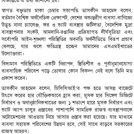
বিজ্ঞপ্তিতে এ তথ্য জানানো হয়।
স্বাগত বক্তৃতায় ঢাকা চেম্বার সভাপতি তাসকীন আহমেদ বলেন,
বর্তমান বৈশ্বিক অর্থনৈতিক প্রেক্ষাপট, দেশের অভ্যন্তরীণ ব্যবসা-বাণিজ্যে
উদ্ভূত নানা চ্যালেঞ্জ, কর ও ভ্যাট ব্যবস্থার জটিলতা, বৈদেশিক মুদ্রা
ব্যবস্থাপনার সংকট, আমদানি-রপ্তানির প্রক্রিয়াগত দীর্ঘসূত্রিতা এবং
সর্বোপরি আইন-শৃঙ্খলা পরিস্থিতির অবনতি অর্থনীতিতে বিরূপ প্রভাব
ফেলছে, যার ফলে ক্ষতিগ্রস্থ হচ্ছেন আমাদের এসএমইখাতের
উদ্যোক্তারা।
বিদ্যমান পরিস্থিতিতে একটি নিরাপদ, স্থিতিশীল ও পূর্বানুমানযোগ্য
ব্যবসায়িক পরিবেশ গড়ে তোলার কোন বিকল্প নেই বলে তিনি মত
প্রকাশ করেন।
তাসকীন আহমেদ বলেন, ডিসিসিআই’র পক্ষ হতে আসন্ন বাজেটে
উৎসে করের হার যৌক্তিকভাবে হ্রাস করা, মূসক হার সিঙ্গেল ডিজিটে
নির্ধারণ ও অনানুষ্ঠানিকখাতের জন্য ১ শতাংশ হারে মূসক নির্ধারণ এবং
ভ্যাট অ্যাপ চালুর প্রস্তাবের পাশাপাশি সামগ্রিক রাজস্ব ব্যবস্থাপনাকে
অটোমেশনের আওতায় নিয়ে আসার প্রস্তাব করা হয়েছে। যার মাধ্যমে
ব্যবসা সহায়ক পরিবেশের উন্নয়ন হবে, সেই সাথে বাড়বে সরকারের
রাজস্ব আহরণ।