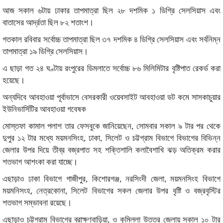
আজ সকাল ৬টায় ঢাকার তাপমাত্রা ছিল ২৮ দশমিক ১ ডিগ্রি সেলসিয়াস এবং
বাতাসের আর্দ্রতা ছিল ৮২ শতাংশ।
গতকাল রবিবার সর্বোচ্চ তাপমাত্রা ছিল ৩৭ দশমিক ৪ ডিগ্রি সেলসিয়াস এবং সর্বনিম্ন
তাপমাত্রা ১৯ ডিগ্রি সেলসিয়াস।
এ ছাড়া গত ২৪ ঘণ্টায় রংপুরের ডিমলাতে সর্বোচ্চ ৮৬ মিলিমিটার বৃষ্টিপাত রেকর্ড করা
হয়েছে।
অন্যদিবে আবহাওয়া পূর্বাভাসে বেসরকারী ওয়েবসাইট আবহাওয়া ডট কমে সাসকাচুয়ার
ইউনিভার্সিটির আবহাওয়া গবেষক
মোস্তফা কামাল পলাশ তার ফেসবুকে জানিয়েছেন, সোমবার সকাল ৯ টার পর থেকে
দুপুর ১২ টার মধ্যে ময়মনসিংহ, ঢাকা, সিলেট ও চট্টগ্রাম বিভাগে বিভাগের বিভিন্ন
জেলার উপর দিয়ে তীব্র বজ্রপাত সহ শক্তিশালি কলাবৈশাখি ঝড় অতিক্রম করার
শতভাগ আশংকা করা যাচ্ছে।
এছাড়াও ঢাকা বিভাগে গাজীপুর, কিশোরগঞ্জ, নরসিংদী জেলা, ময়মনসিংহ বিভাগে
ময়মনিসংহ, নেত্রকোনা, সিলেট বিভাগের সকল জেলার উপর বৃষ্টি ও বজ্রবৃস্টির
শতভাগ সম্ভাবনা রয়েছে।
এছাড়াও চট্টগ্রাম বিভাগের ব্রাক্ষণবাড়িয়া, ও কুমিল্লা উত্তর জেলায় সকাল ১০ টার