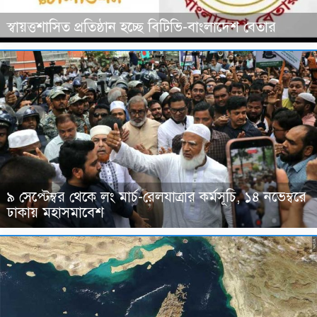
স্বায়ত্তশাসিত প্রতিষ্ঠান হচ্ছে বিটিভি-বাংলাদেশ বেতার
৯ সেপ্টেম্বর থেকে লং মার্চ-রেলযাত্রার কর্মসূচি, ১৪ নভেম্বরে
ঢাকায় মহাসমাবেশ