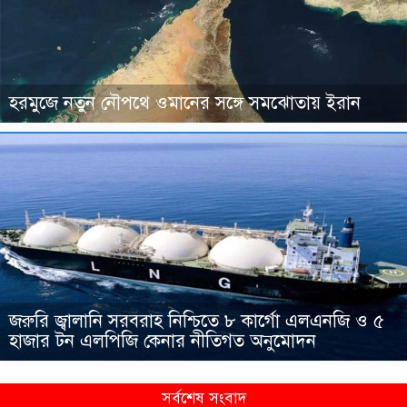
হরমুজে নতুন নৌপথে ওমানের সঙ্গে সমঝোতায় ইরান
জরুরি জ্বালানি সরবরাহ নিশ্চিতে ৮ কার্গো এলএনজি ও ৫
হাজার টন এলপিজি কেনার নীতিগত অনুমোদন
সর্বশেষ সংবাদ