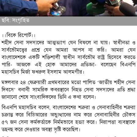
ছবি: সংগৃহিত
।।বিকে রিপোর্ট।।
শহীদ সেনা সদস্যদের আত্মত্যাগ যেন বিফলে না যায়। স্বাধীনতা ও
সার্বভৌমত্বের প্রশ্নে যেন আমরা আপস না করি। আমরা যেন
বাংলাদেশকে একটি শক্তিশালী স্বাধীন সার্বভৌম রাষ্ট্র হিসেবে করতে
পারি- আজকে এই হোক আমাদের প্রতিজ্ঞা- বলেছেন বিএনপি
মহাসচিব মির্জা ফখরুল ইসলাম আলমগীর।
মঙ্গলবার ২৪ ফেব্রুয়ারী প্রথমবারের মতো পালিত ‘জাতীয় শহীদ সেনা
দিবসে’ বনানী সামরিক কবরস্থানে নিহত সেনা সদস্যদের প্রতি শ্রদ্ধা
জানানো শেষে সাংবাদিকদের তিনি এ কথা বলেন।
বিএনপি মহাসচিব বলেন, বাংলাদেশের শত্রুরা ও সেনাবাহিনীর শত্রুরা
চক্রান্ত করে বিডিআরের অভ্যুত্থানের নাম করে সেনাবাহিনীর চৌকস
৫৭ জন সেনা কর্মকর্তাকে নির্মমভাবে হত্যা করে। নিরাপত্তা ব্যবস্থাকে
তছনছ করে দেওয়ার অবস্থা সৃষ্টি করেছিল।