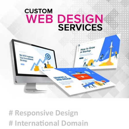
হরমুজে নতুন নৌপথে ওমানের সঙ্গে
সমঝোতায় ইরান
জরুরি জ্বালানি সরবরাহ নিশ্চিতে ৮ কার্গো
এলএনজি ও ৫ হাজার টন এলপিজি
কেনার নীতিগত অনুমোদন
নদী দূষণ রোধে সমন্বিত পদক্ষেপ গ্রহণে
অবহেলার কোনো সুযোগ নেই : প্রধানমন্ত্রী
ঢাকা সহ ৭ অঞ্চলে দমকা বা ঝড়ো
হাওয়াসহ বৃষ্টি কিংবা বজ্রসহ বৃষ্টি হতে
পারে
আজকের রাশিফল