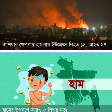
রাশিয়ার ক্ষেপণাস্ত্র হামলায় ইউক্রেনে নিহত ১৪, আহত ২৭
হামের উপসর্গে আরও ৫ শিশুর মৃত্যু