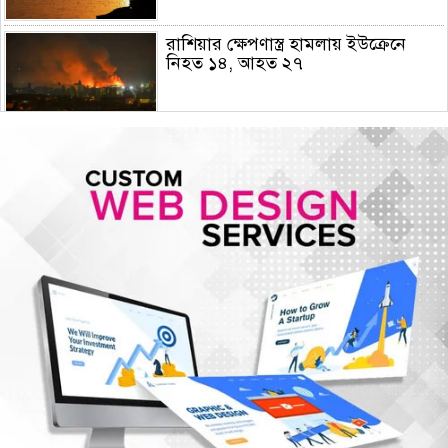
রাশিয়ার ক্ষেপণাস্ত্র হামলায় ইউক্রেনে
নিহত ১৪, আহত ২৭
হামের উপসর্গে আরও ৫ শিশুর মৃত্যু
গোপালগঞ্জে ১৫ আগস্ট পর্যন্ত নিরাপত্তা
জোরদার, ৫ প্লাটুন বিজিবি মোতায়েন
আরেকটি বিপ্লব আসন্ন, সেই বিপ্লবের জন্য
আমি দেশবাসীকে প্রস্তুতি নেওয়ার আহ্বান
জানাচ্ছি- ডা. শফিকুর রহমান
জুলাই গণঅভ্যুত্থান দিবসে রাজশাহীতে