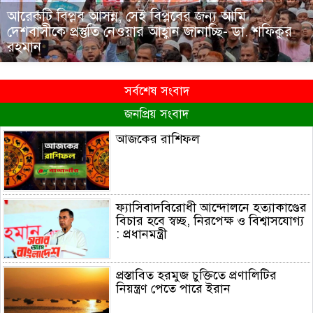
আরেকটি বিপ্লব আসন্ন, সেই বিপ্লবের জন্য আমি
দেশবাসীকে প্রস্তুতি নেওয়ার আহ্বান জানাচ্ছি- ডা. শফিকুর
রহমান
সর্বশেষ সংবাদ
জনপ্রিয় সংবাদ
আজকের রাশিফল
ফ্যাসিবাদবিরোধী আন্দোলনে হত্যাকাণ্ডের
বিচার হবে স্বচ্ছ, নিরপেক্ষ ও বিশ্বাসযোগ্য
: প্রধানমন্ত্রী
প্রস্তাবিত হরমুজ চুক্তিতে প্রণালিটির
নিয়ন্ত্রণ পেতে পারে ইরান