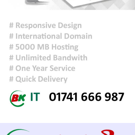
স্মৃতিস্তম্ভে শ্রদ্ধাঞ্জলি
‘জুলাই গণঅভ্যুত্থান স্মৃতি জাদুঘর’
উদ্বোধন করলেন প্রধানমন্ত্রী
শ্রীলঙ্কায় ভয়াবহ বন্যা ও ভূমিধস: নিহত
৭, স্কুল বন্ধ ঘোষণা