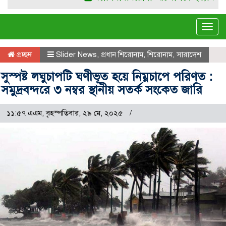
Tog
navi
প্রচ্ছদ
Slider News
,
প্রধান শিরোনাম
,
শিরোনাম
,
সারাদেশ
সুস্পষ্ট লঘুচাপটি ঘণীভূত হয়ে নিম্নচাপে পরিণত :
সমুদ্রবন্দরে ৩ নম্বর স্থানীয় সতর্ক সংকেত জারি
১১:৫৭ এএম, বৃহস্পতিবার, ২৯ মে, ২০২৫