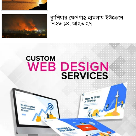
রাশিয়ার ক্ষেপণাস্ত্র হামলায় ইউক্রেনে
নিহত ১৪, আহত ২৭
হামের উপসর্গে আরও ৫ শিশুর মৃত্যু
গোপালগঞ্জে ১৫ আগস্ট পর্যন্ত নিরাপত্তা
জোরদার, ৫ প্লাটুন বিজিবি মোতায়েন
আরেকটি বিপ্লব আসন্ন, সেই বিপ্লবের জন্য
আমি দেশবাসীকে প্রস্তুতি নেওয়ার আহ্বান
জানাচ্ছি- ডা. শফিকুর রহমান
জুলাই গণঅভ্যুত্থান দিবসে রাজশাহীতে