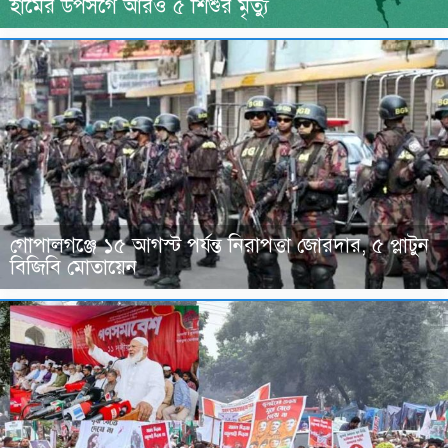
হামের উপসর্গে আরও ৫ শিশুর মৃত্যু
গোপালগঞ্জে ১৫ আগস্ট পর্যন্ত নিরাপত্তা জোরদার, ৫ প্লাটুন
বিজিবি মোতায়েন