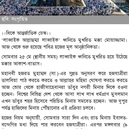
ছবি: সংগৃহিত
।।বিকে আন্তর্জাতিক ডেস্ক।।
‘লাব্বাইক আল্লাহুম্মা লাব্বাইক’ ধ্বনিতে মুখরিত মক্কা মোয়াজ্জামা।
আজ থেকে শুরু হয়েছে পবিত্র হজের মূল আনুষ্ঠানিকতা।
সোমবার ২৫ মে (স্থানীয় সময়) লাব্বাইক ধ্বনিতে মুখরিত হয়ে উঠেছে
মক্কার আকাশ-বাতাস।
মহানবী হজরত মুহাম্মদ (সা.)-এর সুন্নত অনুসরণ করে হজযাত্রীরা
তালবিয়া পাঠ করতে করতে ও আল্লাহর মহিমা ঘোষণা করতে করতে
আজ ভোর থেকে হাজীসাহেবানরা তাঁবুর নগরী মিনার দিকে রওনা
হচ্ছেন। বিশ্বের বিভিন্ন দেশ থেকে আসা লাখ লাখ ধর্মপ্রাণ মুসলমান
এখন তাঁবুর শহর হিসেবে পরিচিত মিনায় সমবেত হচ্ছেন। আজ দুপুর
পর্যন্ত হাজিদের মিনায় পৌঁছানোর এই প্রক্রিয়া চলবে।
হজের নিয়ম অনুযায়ী, সোমবার সারা দিন এবং রাত মিনায় ইবাদত-
বন্দেগির মধ্য দিয়ে পার করবেন হজযাত্রীরা। এরপর মঙ্গলবার (৯