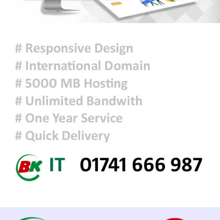
স্মৃতিস্তম্ভে শ্রদ্ধাঞ্জলি
‘জুলাই গণঅভ্যুত্থান স্মৃতি জাদুঘর’
উদ্বোধন করলেন প্রধানমন্ত্রী
শ্রীলঙ্কায় ভয়াবহ বন্যা ও ভূমিধস: নিহত
৭, স্কুল বন্ধ ঘোষণা