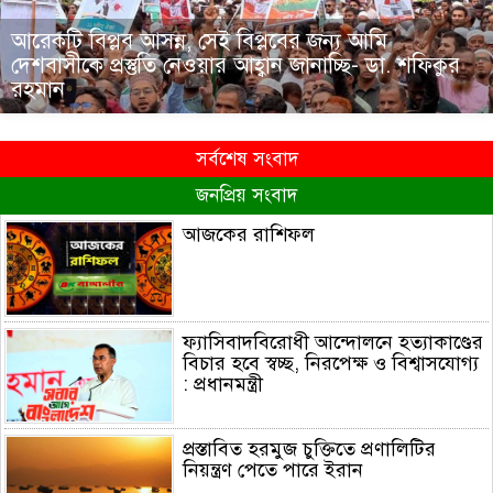
আরেকটি বিপ্লব আসন্ন, সেই বিপ্লবের জন্য আমি
দেশবাসীকে প্রস্তুতি নেওয়ার আহ্বান জানাচ্ছি- ডা. শফিকুর
রহমান
সর্বশেষ সংবাদ
জনপ্রিয় সংবাদ
আজকের রাশিফল
ফ্যাসিবাদবিরোধী আন্দোলনে হত্যাকাণ্ডের
বিচার হবে স্বচ্ছ, নিরপেক্ষ ও বিশ্বাসযোগ্য
: প্রধানমন্ত্রী
প্রস্তাবিত হরমুজ চুক্তিতে প্রণালিটির
নিয়ন্ত্রণ পেতে পারে ইরান