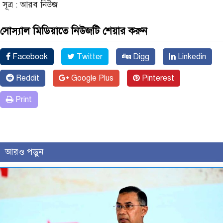
সূত্র : আরব নিউজ
সোস্যাল মিডিয়াতে নিউজটি শেয়ার করুন
Facebook
Twitter
Digg
Linkedin
Reddit
Google Plus
Pinterest
Print
আরও পড়ুন