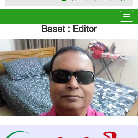
Tog
navi
Baset : Editor