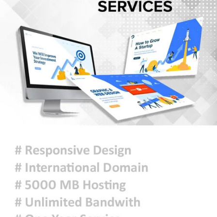
৫ আগস্টের গণঅভ্যুত্থান ছিল এদেশের
জনগণের ঐক্যবদ্ধ প্রচেষ্টার ফসল: চিফ
হুইপ
দিল্লিতে গণমাধ্যমের সঙ্গে ক্ষমতাচ্যুত শেখ
হাসিনার আলাপচারিতা নিয়ে ঢাকার ক্ষুব্ধ
প্রতিক্রিয়া
আজকের রাশিফল
ফ্যাসিবাদবিরোধী আন্দোলনে হত্যাকাণ্ডের
বিচার হবে স্বচ্ছ, নিরপেক্ষ ও বিশ্বাসযোগ্য
: প্রধানমন্ত্রী
প্রস্তাবিত হরমুজ চুক্তিতে প্রণালিটির
নিয়ন্ত্রণ পেতে পারে ইরান