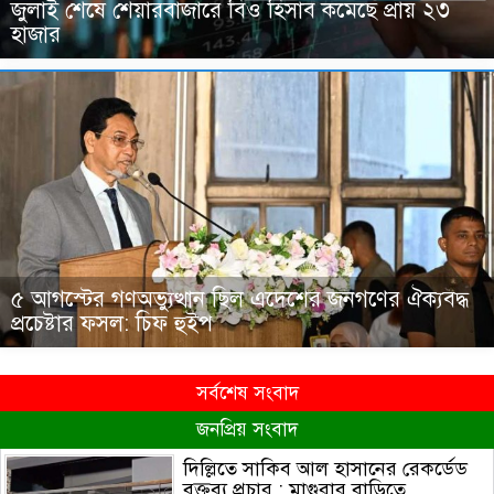
জুলাই শেষে শেয়ারবাজারে বিও হিসাব কমেছে প্রায় ২৩
হাজার
৫ আগস্টের গণঅভ্যুত্থান ছিল এদেশের জনগণের ঐক্যবদ্ধ
প্রচেষ্টার ফসল: চিফ হুইপ
সর্বশেষ সংবাদ
জনপ্রিয় সংবাদ
দিল্লিতে সাকিব আল হাসানের রেকর্ডেড
বক্তব্য প্রচার : মাগুরার বাড়িতে