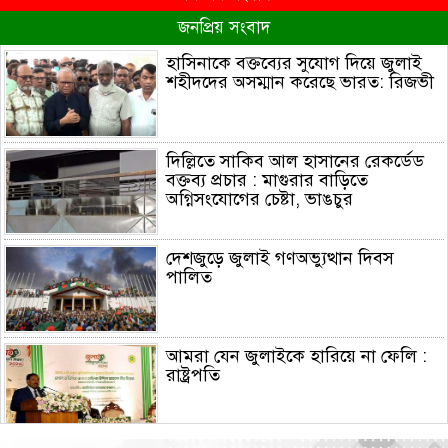
জনপ্রিয় সংবাদ
হাসিনাকে বক্তব্যের সুযোগ দিয়ে জুলাই
শহীদদের অসম্মান করেছে ভারত: রিজভী
দিল্লিতে সাকিব আল হাসানের রেকর্ডেড
বক্তব্য প্রচার : মাগুরার বাড়িতে
অগ্নিসংযোগের চেষ্টা, ভাঙচুর
দেশজুড়ে জুলাই গণঅভ্যুত্থান দিবস
পালিত
আমরা যেন জুলাইকে হারিয়ে না ফেলি :
রাষ্ট্রপতি