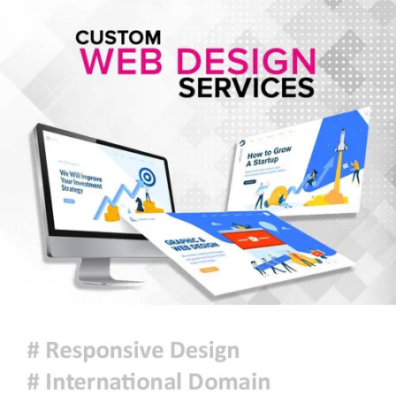
ইরান যুদ্ধে মার্কিন ক্ষেপণাস্ত্র প্রতিরোধী
ব্যবস্থার মজুদ বিপজ্জনক মাত্রায় কমেছে
জুলাই শেষে শেয়ারবাজারে বিও হিসাব
কমেছে প্রায় ২৩ হাজার
৫ আগস্টের গণঅভ্যুত্থান ছিল এদেশের
জনগণের ঐক্যবদ্ধ প্রচেষ্টার ফসল: চিফ
হুইপ
দিল্লিতে গণমাধ্যমের সঙ্গে ক্ষমতাচ্যুত শেখ
হাসিনার আলাপচারিতা নিয়ে ঢাকার ক্ষুব্ধ
প্রতিক্রিয়া
আজকের রাশিফল