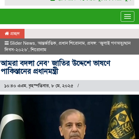
Tog
navi
প্রচ্ছদ
Slider News
,
আন্তর্জাতিক
,
প্রধান শিরোনাম
,
প্রসঙ্গ: ‘জুলাই গণঅভ্যুত্থান
দিবস-২০২৬’
,
শিরোনাম
আমরা বদলা নেব’ জাতির উদ্দেশে ভাষণে
পাকিস্তানের প্রধানমন্ত্রী
১০:৪০ এএম, বৃহস্পতিবার, ৮ মে, ২০২৫