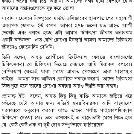
কখনো অর্থের কথা চিন্তা করিনি। আমাদের লক্ষ্য হচ্ছে যেভাবে হোক
আমাদের সন্তানগুলোকে সুস্থ করে তোলা।
সংবাদ সম্মেলনে সিঙ্গপুরের মাউন্ট এলিজাবেথ হাসপাতালের সহযোগী
অধ্যাপক ডোনাল্ড ইউ বলেন, আমরা ২৭৮ জনের মত আহত রোগী
দেখেছি এবং বলতে হচ্ছে এটা আমার চিকিৎসা জীবনে অন্যরকম
একটি অভিজ্ঞতা। এত বেশি চোখের ইনজুরি আমরা আমাদের চিকিৎসা
জীবনেও কোনোদিন দেখিনি।
তিনি বলেন, আহত রোগীদের ক্রিটিক্যাল ফেইজে বাংলাদেশের
চিকিৎসকরা যে চিকিৎসা দিয়েছে সেটাকে আমি মিরাকল বলবো।
বেশিরভাগ ক্ষেত্রেই যারা চোখে আঘাত পেয়েছেন তারা সাহায্যের
বাইরে। আমরা সাত আটজন রোগীকে শনাক্ত করেছি, তাদের চিকিৎসা
সিঙ্গাপুরে হলে তাদের চোখের অবস্থার আরও উন্নতি করা সম্ভব।
ডোনাল্ড ইউ বলেন, আহত কিছু কিছু ব্যক্তি আমাকে জড়িয়ে ধরে
কেঁদেছে যেটা আমার জন্য সত্যিই হৃদয়বিদারক। আমি বাংলাদেশ
সরকারকে অনুরোধ করবো যাতে তাদের পর্যাপ্ত সাইকোলজিক্যাল
চিকিৎসা দেওয়া হয়। তবে অনেকেরই এ বাস্তবতাটা মেনে নিতে হবে
যে, কেউ কেউ এক বা দুই চোখ সম্পূর্ণভাবে হারিয়েছেন।