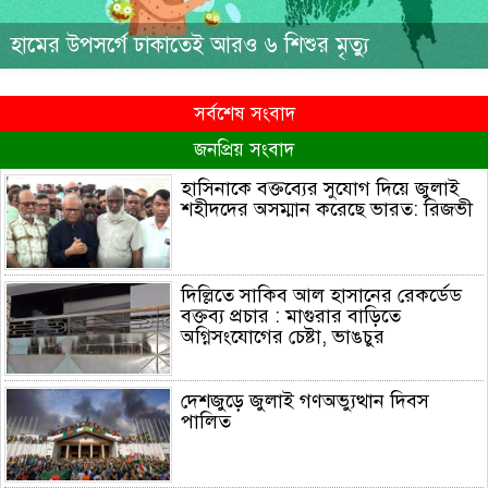
হামের উপসর্গে ঢাকাতেই আরও ৬ শিশুর মৃত্যু
সর্বশেষ সংবাদ
জনপ্রিয় সংবাদ
হাসিনাকে বক্তব্যের সুযোগ দিয়ে জুলাই
শহীদদের অসম্মান করেছে ভারত: রিজভী
দিল্লিতে সাকিব আল হাসানের রেকর্ডেড
বক্তব্য প্রচার : মাগুরার বাড়িতে
অগ্নিসংযোগের চেষ্টা, ভাঙচুর
দেশজুড়ে জুলাই গণঅভ্যুত্থান দিবস
পালিত