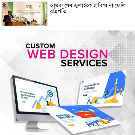
আমরা যেন জুলাইকে হারিয়ে না ফেলি :
রাষ্ট্রপতি
ইরান যুদ্ধে মার্কিন ক্ষেপণাস্ত্র প্রতিরোধী
ব্যবস্থার মজুদ বিপজ্জনক মাত্রায় কমেছে
জুলাই শেষে শেয়ারবাজারে বিও হিসাব
কমেছে প্রায় ২৩ হাজার
৫ আগস্টের গণঅভ্যুত্থান ছিল এদেশের
জনগণের ঐক্যবদ্ধ প্রচেষ্টার ফসল: চিফ
হুইপ
দিল্লিতে গণমাধ্যমের সঙ্গে ক্ষমতাচ্যুত শেখ
হাসিনার আলাপচারিতা নিয়ে ঢাকার ক্ষুব্ধ
প্রতিক্রিয়া