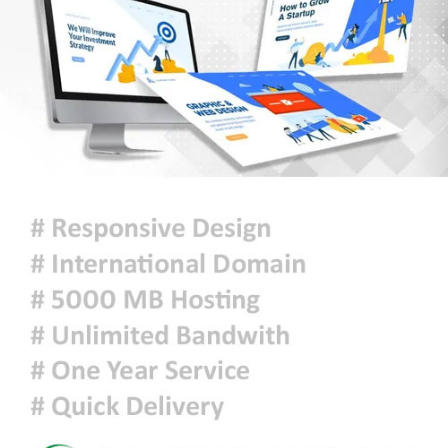
আজকের রাশিফল
চিকিৎসক সমাবেশের উদ্বোধন করলেন
প্রধানমন্ত্রী
বোমা হামলার আশঙ্কায় দেশজুড়ে
সতর্কতা, পুলিশ বলছে ‘গুজব’
অদ্ভুত উল্টোবিচার: ভূক্তভোগীকে টিসি
দিল স্কুল! অভিযুক্ত পেল মাফ!