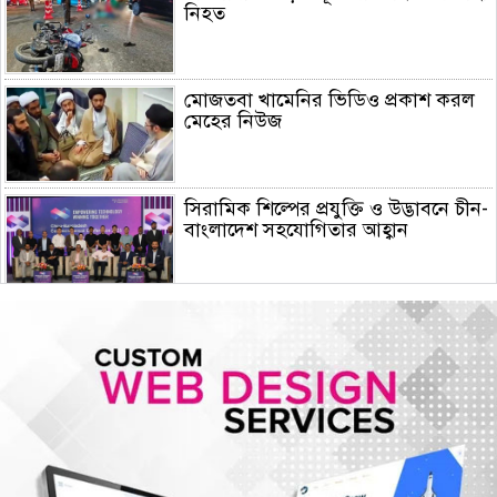
নিহত
মোজতবা খামেনির ভিডিও প্রকাশ করল
মেহের নিউজ
সিরামিক শিল্পের প্রযুক্তি ও উদ্ভাবনে চীন-
বাংলাদেশ সহযোগিতার আহ্বান
দেশ ও মানুষের কল্যাণে দায়িত্বশীলতার
সঙ্গে কাজ করতে ইউএনওদের প্রতি আহ্বান
প্রধানমন্ত্রীর
ঢাকার আকাশ আংশিক মেঘলা থাকতে
পারে