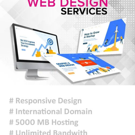
স্বায়ত্তশাসিত প্রতিষ্ঠান হচ্ছে বিটিভি-
বাংলাদেশ বেতার
৯ সেপ্টেম্বর থেকে লং মার্চ-রেলযাত্রার
কর্মসূচি, ১৪ নভেম্বরে ঢাকায় মহাসমাবেশ
হরমুজে নতুন নৌপথে ওমানের সঙ্গে
সমঝোতায় ইরান
জরুরি জ্বালানি সরবরাহ নিশ্চিতে ৮ কার্গো
এলএনজি ও ৫ হাজার টন এলপিজি
কেনার নীতিগত অনুমোদন
নদী দূষণ রোধে সমন্বিত পদক্ষেপ গ্রহণে