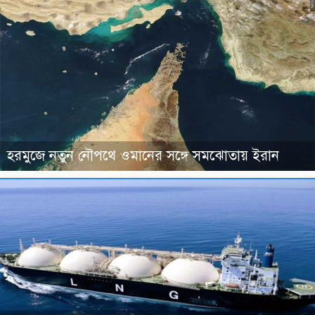
হরমুজে নতুন নৌপথে ওমানের সঙ্গে সমঝোতায় ইরান