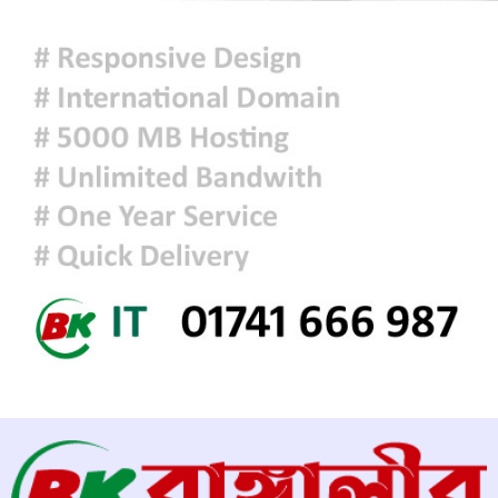
আজকের রাশিফল
হাসিনাকে বক্তব্যের সুযোগ দিয়ে জুলাই
শহীদদের অসম্মান করেছে ভারত: রিজভী