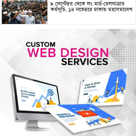
৯ সেপ্টেম্বর থেকে লং মার্চ-রেলযাত্রার
কর্মসূচি, ১৪ নভেম্বরে ঢাকায় মহাসমাবেশ
হরমুজে নতুন নৌপথে ওমানের সঙ্গে
সমঝোতায় ইরান
জরুরি জ্বালানি সরবরাহ নিশ্চিতে ৮ কার্গো
এলএনজি ও ৫ হাজার টন এলপিজি
কেনার নীতিগত অনুমোদন
নদী দূষণ রোধে সমন্বিত পদক্ষেপ গ্রহণে
অবহেলার কোনো সুযোগ নেই : প্রধানমন্ত্রী
ঢাকা সহ ৭ অঞ্চলে দমকা বা ঝড়ো
হাওয়াসহ বৃষ্টি কিংবা বজ্রসহ বৃষ্টি হতে
পারে