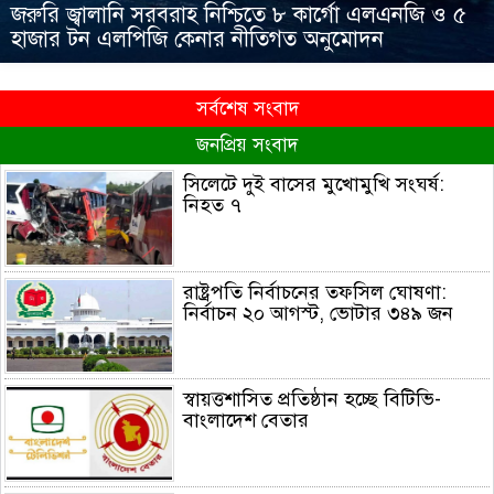
জরুরি জ্বালানি সরবরাহ নিশ্চিতে ৮ কার্গো এলএনজি ও ৫
হাজার টন এলপিজি কেনার নীতিগত অনুমোদন
সর্বশেষ সংবাদ
জনপ্রিয় সংবাদ
সিলেটে দুই বাসের মুখোমুখি সংঘর্ষ:
নিহত ৭
রাষ্ট্রপতি নির্বাচনের তফসিল ঘোষণা:
নির্বাচন ২০ আগস্ট, ভোটার ৩৪৯ জন
স্বায়ত্তশাসিত প্রতিষ্ঠান হচ্ছে বিটিভি-
বাংলাদেশ বেতার