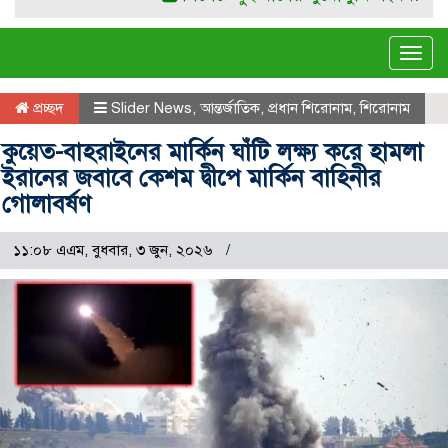
Tog
navi
প্রচ্ছদ
Slider News
,
আন্তর্জাতিক
,
প্রধান শিরোনাম
,
শিরোনাম
কুয়েত-বাহরাইনের মার্কিন ঘাঁটি লক্ষ্য করে হামলা
ইরানের জবাবে কেশম দ্বীপে মার্কিন বাহিনীর
গোলাবর্ষণ
১১:০৮ এএম, বুধবার, ৩ জুন, ২০২৬