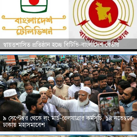
স্বায়ত্তশাসিত প্রতিষ্ঠান হচ্ছে বিটিভি-বাংলাদেশ বেতার
৯ সেপ্টেম্বর থেকে লং মার্চ-রেলযাত্রার কর্মসূচি, ১৪ নভেম্বরে
ঢাকায় মহাসমাবেশ