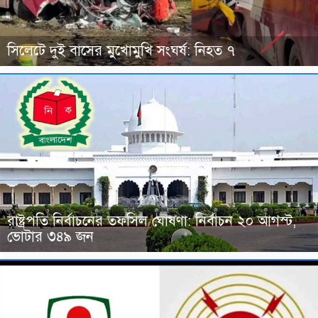
সিলেটে দুই বাসের মুখোমুখি সংঘর্ষ: নিহত ৭
রাষ্ট্রপতি নির্বাচনের তফসিল ঘোষণা: নির্বাচন ২০ আগস্ট,
ভোটার ৩৪৯ জন