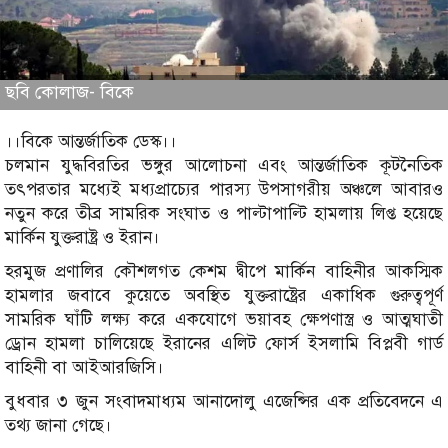
ছবি কোলাজ- বিকে
।।বিকে আন্তর্জাতিক ডেস্ক।।
চলমান যুদ্ধবিরতির ভঙ্গুর আলোচনা এবং আন্তর্জাতিক কূটনৈতিক
তৎপরতার মধ্যেই মধ্যপ্রাচ্যের পারস্য উপসাগরীয় অঞ্চলে আবারও
নতুন করে তীব্র সামরিক সংঘাত ও পাল্টাপাল্টি হামলায় লিপ্ত হয়েছে
মার্কিন যুক্তরাষ্ট্র ও ইরান।
হরমুজ প্রণালির কৌশলগত কেশম দ্বীপে মার্কিন বাহিনীর আকস্মিক
হামলার জবাবে কুয়েতে অবস্থিত যুক্তরাষ্ট্রের একাধিক গুরুত্বপূর্ণ
সামরিক ঘাঁটি লক্ষ্য করে একযোগে ভয়াবহ ক্ষেপণাস্ত্র ও আত্মঘাতী
ড্রোন হামলা চালিয়েছে ইরানের এলিট ফোর্স ইসলামি বিপ্লবী গার্ড
বাহিনী বা আইআরজিসি।
বুধবার ৩ জুন সংবাদমাধ্যম আনাদোলু এজেন্সির এক প্রতিবেদনে এ
তথ্য জানা গেছে।