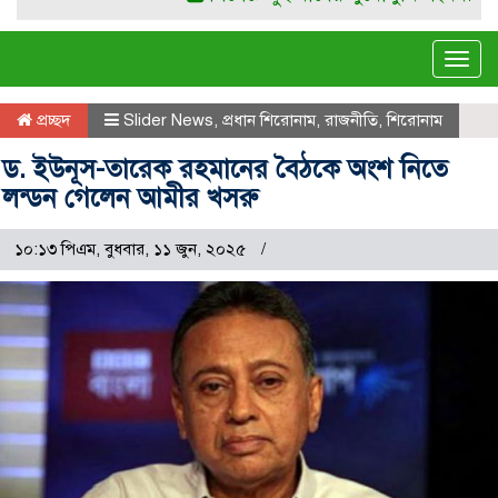
Tog
navi
প্রচ্ছদ
Slider News
,
প্রধান শিরোনাম
,
রাজনীতি
,
শিরোনাম
ড. ইউনূস-তারেক রহমানের বৈঠকে অংশ নিতে
লন্ডন গেলেন আমীর খসরু
১০:১৩ পিএম, বুধবার, ১১ জুন, ২০২৫