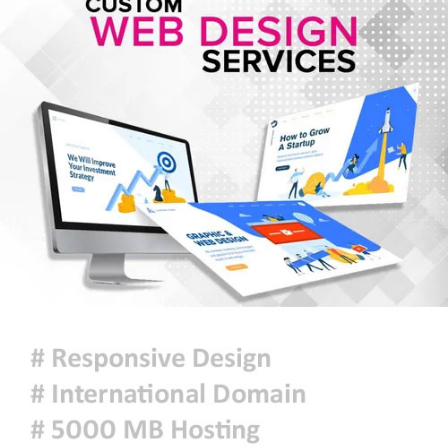
জরুরি জ্বালানি সরবরাহ নিশ্চিতে ৮ কার্গো
এলএনজি ও ৫ হাজার টন এলপিজি
কেনার নীতিগত অনুমোদন
নদী দূষণ রোধে সমন্বিত পদক্ষেপ গ্রহণে
অবহেলার কোনো সুযোগ নেই : প্রধানমন্ত্রী
ঢাকা সহ ৭ অঞ্চলে দমকা বা ঝড়ো
হাওয়াসহ বৃষ্টি কিংবা বজ্রসহ বৃষ্টি হতে
পারে
আজকের রাশিফল