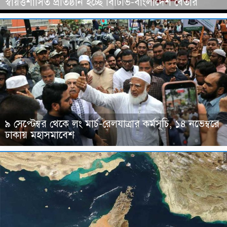
স্বায়ত্তশাসিত প্রতিষ্ঠান হচ্ছে বিটিভি-বাংলাদেশ বেতার
৯ সেপ্টেম্বর থেকে লং মার্চ-রেলযাত্রার কর্মসূচি, ১৪ নভেম্বরে
ঢাকায় মহাসমাবেশ