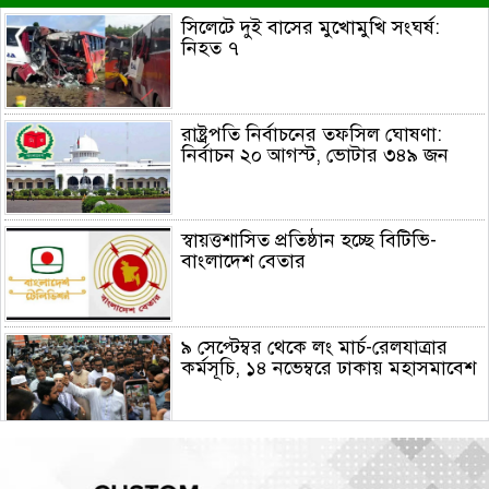
সিলেটে দুই বাসের মুখোমুখি সংঘর্ষ:
নিহত ৭
রাষ্ট্রপতি নির্বাচনের তফসিল ঘোষণা:
নির্বাচন ২০ আগস্ট, ভোটার ৩৪৯ জন
স্বায়ত্তশাসিত প্রতিষ্ঠান হচ্ছে বিটিভি-
বাংলাদেশ বেতার
৯ সেপ্টেম্বর থেকে লং মার্চ-রেলযাত্রার
কর্মসূচি, ১৪ নভেম্বরে ঢাকায় মহাসমাবেশ
হরমুজে নতুন নৌপথে ওমানের সঙ্গে
সমঝোতায় ইরান