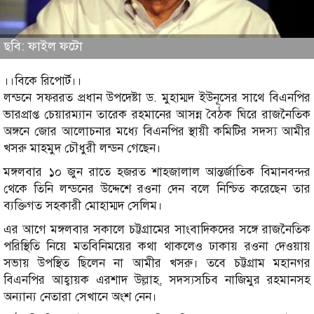
ছবি: ফাইল ফটো
।।বিকে রিপোর্ট।।
লন্ডনে সফররত প্রধান উপদেষ্টা ড. মুহাম্মদ ইউনূসের সাথে বিএনপির
ভারপ্রাপ্ত চেয়ারম্যান তারেক রহমানের আসন্ন বৈঠক ঘিরে রাজনৈতিক
অঙ্গনে জোর আলোচনার মধ্যে বিএনপির স্থায়ী কমিটির সদস্য আমীর
খসরু মাহমুদ চৌধুরী লন্ডন গেছেন।
মঙ্গলবার ১০ জুন রাতে হজরত শাহজালাল আন্তর্জাতিক বিমানবন্দর
থেকে তিনি লন্ডনের উদ্দেশে রওনা দেন বলে নিশ্চিত করেছেন তার
ব্যক্তিগত সহকারী মোহাম্মদ সেলিম।
এর আগে মঙ্গলবার সকালে চট্টগ্রামের সাংবাদিকদের সঙ্গে রাজনৈতিক
পরিস্থিতি নিয়ে মতবিনিময়ের কথা থাকলেও ঢাকায় রওনা দেওয়ায়
সভায় উপস্থিত ছিলেন না আমীর খসরু। তবে চট্টগ্রাম মহানগর
বিএনপির আহ্বায়ক এরশাদ উল্লাহ, সদস্যসচিব নাজিমুর রহমানসহ
অন্যান্য নেতারা সেখানে অংশ নেন।