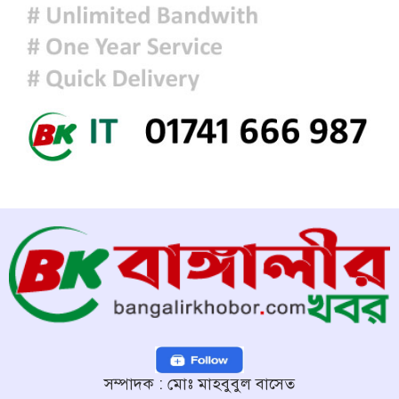
হাসিনাকে বক্তব্যের সুযোগ দিয়ে জুলাই
শহীদদের অসম্মান করেছে ভারত: রিজভী
সম্পাদক : মোঃ মাহবুবুল বাসেত