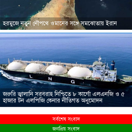
হরমুজে নতুন নৌপথে ওমানের সঙ্গে সমঝোতায় ইরান
জরুরি জ্বালানি সরবরাহ নিশ্চিতে ৮ কার্গো এলএনজি ও ৫
হাজার টন এলপিজি কেনার নীতিগত অনুমোদন
সর্বশেষ সংবাদ
জনপ্রিয় সংবাদ