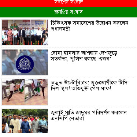
সর্বশেষ সংবাদ
জনপ্রিয় সংবাদ
চিকিৎসক সমাবেশের উদ্বোধন করলেন
প্রধানমন্ত্রী
বোমা হামলার আশঙ্কায় দেশজুড়ে
সতর্কতা, পুলিশ বলছে ‘গুজব’
অদ্ভুত উল্টোবিচার: ভূক্তভোগীকে টিসি
দিল স্কুল! অভিযুক্ত পেল মাফ!
জুলাই স্মৃতি জাদুঘর পরিদর্শন করলেন
এনসিপি নেতারা