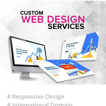
সৌদি আরব, তুরস্ক ও পাকিস্তানের মক্কা
চুক্তি স্বাক্ষর, কাগুজে চুক্তি সৌদিকে
নিরাপত্তা দেবে না- ইরান
হরমুজ সংকট: বিশ্ববাজারে আরও বাড়ল
তেলের দাম
মুক্তিযুদ্ধ কোনো রাজনৈতিক দলের যুদ্ধ
ছিল না : ভারপ্রাপ্ত রাষ্ট্রপতি
ঢাকায় হালকা বৃষ্টি হতে পারে, দেশের
কোথাও কোথাও মাঝারি থেকে ভারী
বর্ষণের সম্ভাবনা
প্রধানমন্ত্রীকে বরণে প্রস্তুত চট্টগ্রাম,
নেতাকর্মীরা উজ্জীবিত