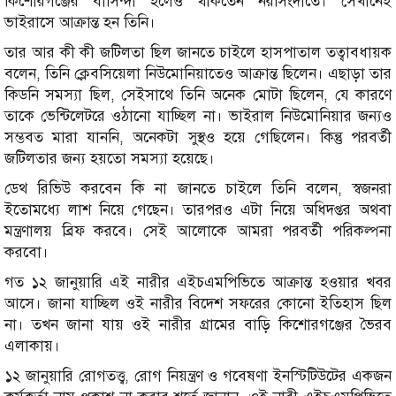
কিশোরগঞ্জের বাসিন্দা হলেও থাকতেন নরসিংদীতে। সেখানেই
ভাইরাসে আক্রান্ত হন তিনি।
তার আর কী কী জটিলতা ছিল জানতে চাইলে হাসপাতাল তত্বাবধায়ক
বলেন, তিনি ক্লেবসিয়েলা নিউমোনিয়াতেও আক্রান্ত ছিলেন। এছাড়া তার
কিডনি সমস্যা ছিল, সেইসাথে তিনি অনেক মোটা ছিলেন, যে কারণে
তাকে ভেন্টিলেটরে ওঠানো যাচ্ছিল না। ভাইরাল নিউমোনিয়ার জন্যও
সম্ভবত মারা যাননি, অনেকটা সুস্থও হয়ে গেছিলেন। কিন্তু পরবর্তী
জটিলতার জন্য হয়তো সমস্যা হয়েছে।
ডেথ রিভিউ করবেন কি না জানতে চাইলে তিনি বলেন, স্বজনরা
ইতোমধ্যে লাশ নিয়ে গেছেন। তারপরও এটা নিয়ে অধিদপ্তর অথবা
মন্ত্রণালয় ব্রিফ করবে। সেই আলোকে আমরা পরবর্তী পরিকল্পনা
করবো।
গত ১২ জানুয়ারি এই নারীর এইচএমপিভিতে আক্রান্ত হওয়ার খবর
আসে। জানা যাচ্ছিল ওই নারীর বিদেশ সফরের কোনো ইতিহাস ছিল
না। তখন জানা যায় ওই নারীর গ্রামের বাড়ি কিশোরগঞ্জের ভৈরব
এলাকায়।
১২ জানুয়ারি রোগতত্ত্ব, রোগ নিয়ন্ত্রণ ও গবেষণা ইনস্টিটিউটের একজন