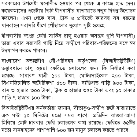
সরকারের উপদেষ্টা মনোনীত হওয়ার পর থেকে এ কাজে হাত দেন।
কয়েকমাসের প্রচেষ্টায় তিনি দ্বীপবাসীর যাতায়াতে নতুন দিগন্ত উন্মোচন
করলেন। এখন থেকে বাস, ট্রাক ও প্রাইভেট কারসহ সব ধরনের
যানবাহন সরাসরি দ্বীপে পৌঁছানোর সুযোগ সৃষ্টি হয়েছে।
দ্বীপবাসীর স্বপ্নের ফেরি সার্ভিস চালু হওয়ায় অসম্ভব খুশি দ্বীপবাসী্।
তারা এবার সরাসরি গাড়ি নিয়ে সন্দ্বীপে পরিবার-পরিজনের সঙ্গে ঈদ
উদযাপন করতে পারবে।
বাংলাদেশ অভ্যন্তরীণ নৌ-পরিবহন কর্তৃপক্ষের (বিআইডব্লিউটিএ)
তত্ত্বাবধানে চালু হওয়া ফেরিতে চলাচলের জন্য ফি নির্ধারণ করা
হয়েছে- সাধারণ যাত্রী ১০০ টাকা, মোটরসাইকেল ২০০ টাকা,
সিএনজিচালিত অটোরিকশা ৫০০ টাকা, ব্যক্তিগত গাড়ি ৯০০ টাকা,
বাস ৩ হাজার ৩০০ টাকা, ট্রাক ৩ হাজার ৩৫০ টাকা এবং ১০ চাকার
গাড়ি ৭ হাজার ১০০ টাকা।
বিআইডব্লিউটিএর কর্মকর্তারা জানান, সীতাকুণ্ড-সন্দ্বীপ রুটে যাতায়াতে
এক ঘণ্টা ১০ মিনিটের মতো সময় লাগে। প্রতিদিন যাওয়া-আসা
মিলিয়ে মোট চারবার ফেরি চলাচলের কথা রয়েছে। ফেরিতে ৩৫টির
মতো যানবাহনের পাশাপাশি ৬০০ জন মানুষ চলাচল করতে পারবে।