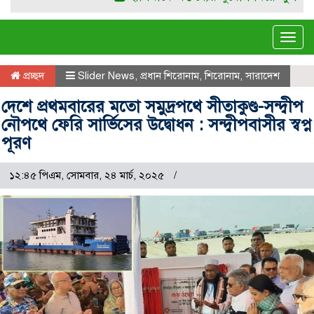
Tog
navi
প্রচ্ছদ
Slider News
,
প্রধান শিরোনাম
,
শিরোনাম
,
সারাদেশ
দেশে প্রথমবারের মতো সমুদ্রপথে সীতাকুণ্ড-সন্দ্বীপ
নৌপথে ফেরি সার্ভিসের উদ্বোধন : সন্দ্বীপবাসীর স্বপ্ন
পূরণ
১২:৪৫ পিএম, সোমবার, ২৪ মার্চ, ২০২৫