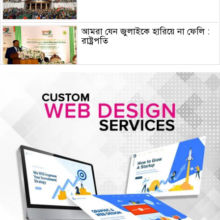
আমরা যেন জুলাইকে হারিয়ে না ফেলি :
রাষ্ট্রপতি
ইরান যুদ্ধে মার্কিন ক্ষেপণাস্ত্র প্রতিরোধী
ব্যবস্থার মজুদ বিপজ্জনক মাত্রায় কমেছে
জুলাই শেষে শেয়ারবাজারে বিও হিসাব
কমেছে প্রায় ২৩ হাজার
৫ আগস্টের গণঅভ্যুত্থান ছিল এদেশের
জনগণের ঐক্যবদ্ধ প্রচেষ্টার ফসল: চিফ
হুইপ