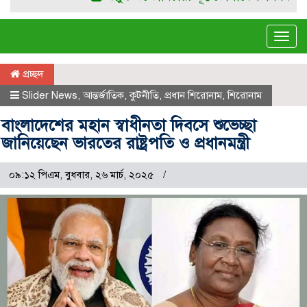
Tog
navi
প্রচ্ছদ
Slider News
,
আন্তর্জাতিক
,
কুটনীতি
,
প্রধান শিরোনাম
,
শিরোনাম
বাংলাদেশের মহান স্বাধীনতা দিবসে শুভেচ্ছা
জানিয়েছেন ভারতের রাষ্ট্রপতি ও প্রধানমন্ত্রী
০৯:১২ পিএম, বুধবার, ২৬ মার্চ, ২০২৫