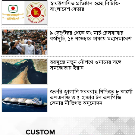
স্বায়ত্তশাসিত প্রতিষ্ঠান হচ্ছে বিটিভি-
বাংলাদেশ বেতার
৯ সেপ্টেম্বর থেকে লং মার্চ-রেলযাত্রার
কর্মসূচি, ১৪ নভেম্বরে ঢাকায় মহাসমাবেশ
হরমুজে নতুন নৌপথে ওমানের সঙ্গে
সমঝোতায় ইরান
জরুরি জ্বালানি সরবরাহ নিশ্চিতে ৮ কার্গো
এলএনজি ও ৫ হাজার টন এলপিজি
কেনার নীতিগত অনুমোদন
নদী দূষণ রোধে সমন্বিত পদক্ষেপ গ্রহণে
অবহেলার কোনো সুযোগ নেই : প্রধানমন্ত্রী