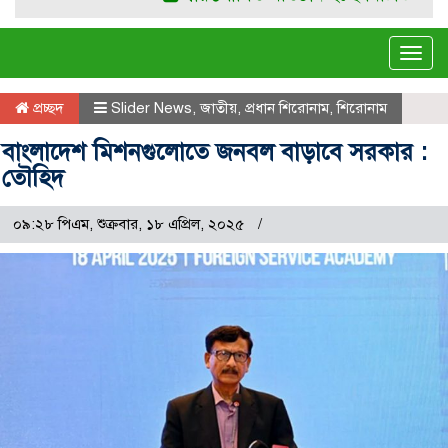
Tog
navi
প্রচ্ছদ
Slider News
,
জাতীয়
,
প্রধান শিরোনাম
,
শিরোনাম
বাংলাদেশ মিশনগুলোতে জনবল বাড়াবে সরকার :
তৌহিদ
০৯:২৮ পিএম, শুক্রবার, ১৮ এপ্রিল, ২০২৫