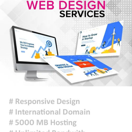
ঢাকা সহ ৭ অঞ্চলে দমকা বা ঝড়ো
হাওয়াসহ বৃষ্টি কিংবা বজ্রসহ বৃষ্টি হতে
পারে
আজকের রাশিফল
হাসিনাকে বক্তব্যের সুযোগ দিয়ে জুলাই
শহীদদের অসম্মান করেছে ভারত: রিজভী
দিল্লিতে সাকিব আল হাসানের রেকর্ডেড
বক্তব্য প্রচার : মাগুরার বাড়িতে
অগ্নিসংযোগের চেষ্টা, ভাঙচুর
দেশজুড়ে জুলাই গণঅভ্যুত্থান দিবস