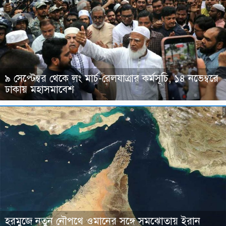
৯ সেপ্টেম্বর থেকে লং মার্চ-রেলযাত্রার কর্মসূচি, ১৪ নভেম্বরে
ঢাকায় মহাসমাবেশ
হরমুজে নতুন নৌপথে ওমানের সঙ্গে সমঝোতায় ইরান