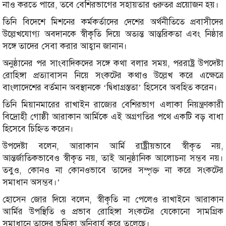
নাও করতে পারে, তবে বেশিরভাগের সহায়তার গুরুতর প্রয়োজন হয়।
তিনি বিদেশে মিশনের কর্মকর্তাদের দেশের অর্থনীতিতে প্রবাসীদের
উল্লেখযোগ্য অবদানকে স্বীকৃতি দিয়ে অত্যন্ত আন্তরিকতা এবং নিষ্ঠার
সঙ্গে তাদের সেবা করার আহ্বান জানান।
অনুষ্ঠানের পর সাংবাদিকদের সঙ্গে কথা বলার সময়, পররাষ্ট্র উপদেষ্টা
রোহিঙ্গা প্রত্যাবাসন নিয়ে সংকটের কথাও উল্লেখ করে এক্ষেত্রে
বাংলাদেশের বর্তমান অবস্থানকে ‘দ্বিধাগ্রস্ততা’ হিসেবে অবহিত করেন।
তিনি মিয়ানমারের রাখাইন রাজ্যের বেশিরভাগ এলাকা নিয়ন্ত্রণকারী
বিদ্রোহী গোষ্ঠী আরাকান আর্মিকে এই অগ্রগতির পথে একটি বড় বাধা
হিসেবে চিহ্নিত করেন।
উপদেষ্টা বলেন, আরাকান আর্মি রাষ্ট্রীয়ভাবে স্বীকৃত নয়,
আন্তর্জাতিকভাবেও স্বীকৃত নয়, তাই আনুষ্ঠানিক আলোচনা সম্ভব নয়।
তবুও, কোনও না কোনওভাবে তাদের সম্পৃক্ত না করে সংকটের
সমাধান অসম্ভব।’
হোসেন জোর দিয়ে বলেন, স্বীকৃতি না পেলেও রাখাইনে আরাকান
আর্মির উপস্থিতি ও প্রভাব রোহিঙ্গা সংকটের যেকোনো সামগ্রিক
সমাধানে তাদের ভূমিকা অনিবার্য করে তুলেছে।