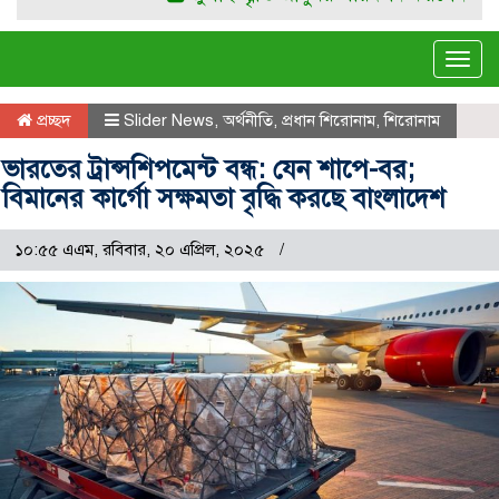
Tog
navi
প্রচ্ছদ
Slider News
,
অর্থনীতি
,
প্রধান শিরোনাম
,
শিরোনাম
ভারতের ট্রান্সশিপমেন্ট বন্ধ: যেন শাপে-বর;
বিমানের কার্গো সক্ষমতা বৃদ্ধি করছে বাংলাদেশ
১০:৫৫ এএম, রবিবার, ২০ এপ্রিল, ২০২৫