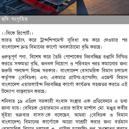
ছবি: সংগৃহিত
।।বিকে রিপোর্ট।।
ভারত হঠাৎ করে ট্রান্সশিপমেন্ট সুবিধা বন্ধ করে দেওয়ার পর
বাংলাদেশ দ্রুত বিমানের কার্গো অবকাঠামো বৃদ্ধি করছে।
গুরুত্বপূর্ণ পণ্য, বিশেষ করে তৈরি পোশাকের নিরবচ্ছিন্ন রপ্তানি নিশ্চিত
করতে সক্ষমতা বৃদ্ধি, জনবল নিয়োগ ও পরিবহন খরচ কমানোর জন্য
জরুরি পদক্ষেপ নিচ্ছে সরকার। বাংলাদেশ বেসামরিক বিমান চলাচল
কর্তৃপক্ষ (বেবিচক) এবং একমাত্র গ্রাউন্ড-হ্যান্ডলিং এজেন্ট বিমান
বাংলাদেশ এয়ারলাইন্স নিরবচ্ছিন্ন কার্গো কার্যক্রম সহজতর করতে এই
উদ্যোগ বাস্তবায়ন করছে।
শনিবার ১৯ এপ্রিল সরকারী সংবাদ সংস্থার এক প্রতিবেদনে এ তথ্য
জানা যায়। বেবিচক চেয়ারম্যান এয়ার ভাইস মার্শাল মো. মঞ্জুর কবীর
ভূঁইয়া শুক্রবার বাসস’কে বলেছেন, আমরা (বেবিচক ও বিমান
বাংলাদেশ) বিমানের কার্গোকে আরো সাশ্রয়ী করার জন্য বর্তমান
বেসামরিক বিমান চলাচল ও গ্রাউন্ড-হ্যান্ডলিং শুল্ক সংশোধন করতে