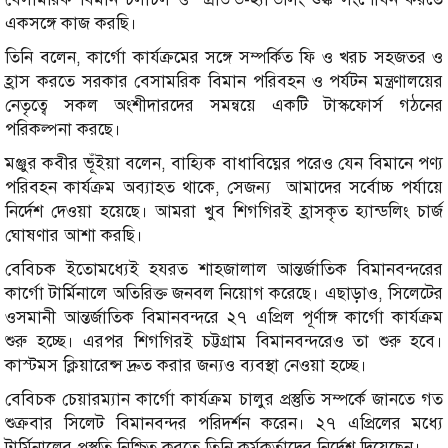
একসঙ্গে কাজ করছি।
তিনি বলেন, কার্গো কার্যক্রমের সঙ্গে সম্পর্কিত ফি ও খরচ সহজতর ও
হ্রাস করতে সরকার বেসামরিক বিমান পরিবহন ও পর্যটন মন্ত্রণালয়ের
নেতৃত্বে সকল অংশীদারদের সমন্বয়ে একটি টাস্কফোর্স গঠনের
পরিকল্পনা করছে।
মঞ্জুর কবীর ভূঁইয়া বলেন, বাহ্যিক বাধাবিঘ্নের পরেও যেন বিমানে পণ্য
পরিবহন কার্যক্রম অব্যাহত থাকে, সেজন্য আমাদের সর্বোচ্চ পর্যায়ে
নির্দেশ দেওয়া হয়েছে। আমরা খুব শিগগিরই হ্রাসকৃত হ্যান্ডলিং চার্জ
ঘোষণার আশা করছি।
বেবিচক ইতোমধ্যেই হযরত শাহজালাল আন্তর্জাতিক বিমানবন্দরের
কার্গো টার্মিনালে অতিরিক্ত জনবল নিয়োগ করেছে। এছাড়াও, সিলেটের
ওসমানী আন্তর্জাতিক বিমানবন্দরে ২৭ এপ্রিল পূর্ণাঙ্গ কার্গো কার্যক্রম
শুরু হচ্ছে। এরপর শিগগিরই চট্টগ্রাম বিমানবন্দরেও তা শুরু হবে।
কাস্টমস ক্লিয়ারেন্স দ্রুত করার জন্যও ব্যবস্থা নেওয়া হচ্ছে।
বেবিচক চেয়ারম্যান কার্গো কার্যক্রম চালুর প্রস্তুতি সম্পর্কে জানতে গত
শুক্রবার সিলেট বিমানবন্দর পরিদর্শন করেন। ২৭ এপ্রিলের মধ্যে
টার্মিনালের প্রস্তুতি নিশ্চিত করতে তিনি কর্মকর্তাদের নির্দেশ দিয়েছেন।