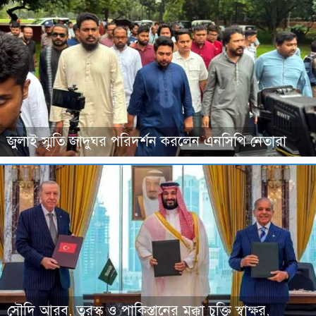
জুলাই স্মৃতি জাদুঘর পরিদর্শন করলেন এনসিপি নেতারা
সৌদি আরব, তুরস্ক ও পাকিস্তানের মক্কা চুক্তি স্বাক্ষর,