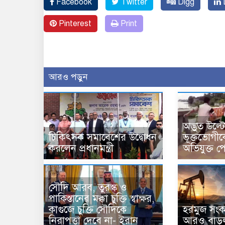
Facebook
Twitter
Digg
L
Pinterest
Print
আরও পড়ুন
অদ্ভুত উল্ট
চিকিৎসক সমাবেশের উদ্বোধন
ভূক্তভোগীকে
করলেন প্রধানমন্ত্রী
অভিযুক্ত প
সৌদি আরব, তুরস্ক ও
পাকিস্তানের মক্কা চুক্তি স্বাক্ষর,
কাগুজে চুক্তি সৌদিকে
হরমুজ সংকট
নিরাপত্তা দেবে না- ইরান
আরও বাড়ল