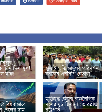
inkedin
Reddit
Google Plus
োবিচার:
 টিসি দিল স্কুল!
জুলাই স্মৃতি জাদুঘর পরিদর্শন
েল মাফ!
করলেন এনসিপি নেতারা
মুক্তিযুদ্ধ কোনো রাজনৈতিক
: বিশ্ববাজারে
দলের যুদ্ধ ছিল না : ভারপ্রাপ্ত
 তেলের দাম
রাষ্ট্রপতি