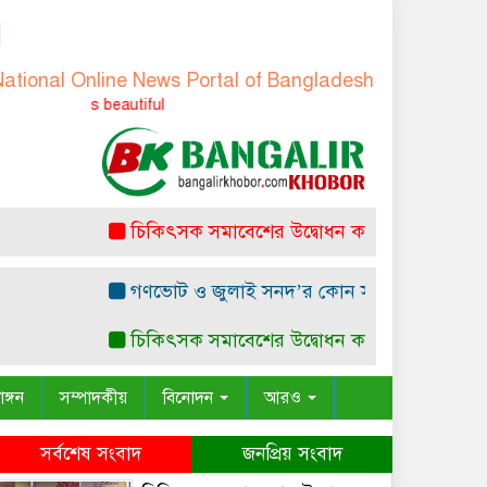
l Online News Portal of Bangladesh
-
বাংলাদেশের জাতীয় অ
Truth is always b
চিকিৎসক সমাবেশের উদ্বোধন করলেন প্রধানমন্ত্রী
অদ
গণভোট ও জুলাই সনদ’র কোন সাংবিধানিক ও আইনগত ভি
চিকিৎসক সমাবেশের উদ্বোধন করলেন প্রধানমন্ত্রী
অদ
াঙ্গন
সম্পাদকীয়
বিনোদন
আরও
সর্বশেষ সংবাদ
জনপ্রিয় সংবাদ