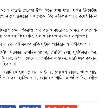
্যে বাড়তি প্রত্যাশা উঁকি দিতে দেখা যায়। যদিও ক্রিকেটীয়
্যান ও শক্তিমত্তার দিক থেকে। কিন্তু প্রতিপক্ষ ভারত বলেই কি না
মুখিয়ে থাকেন দর্শকরাও। গত কয়েক বছরে বড় আসরে বাংলাদেশ-
াচকেও ছাপিয়ে গেছে বলে জানিয়েছে সম্প্রচার সংস্থাগুলো।
শ ও ভারত, এই গ্রুপের বাকি দুইদল পাকিস্তান ও নিউজিল্যান্ড।
, সৌম্য সরকার, তানজিদ হাসান, তাওহিদ হৃদয়, মুশফিকুর রহিম,
ান মিরাজ, রিশাদ হোসেন, তাসকিন আহমেদ, মুস্তাফিজুর রহমান,
াহিদ রানা।
ল, বিরাট কোহলি, শ্রেয়াস আইয়ার, লোকেশ রাহুল, ঋষভ পান্ত,
ুলদীপ যাদব, হার্ষিত রানা, মোহাম্মদ শামি, আর্শদীপ সিং, রবীন্দ্র