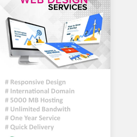
মুক্তিযুদ্ধ কোনো রাজনৈতিক
দলের যুদ্ধ ছিল না : ভারপ্রাপ্ত
রাষ্ট্রপতি
ঢাকায় হালকা বৃষ্টি হতে পারে,
দেশের কোথাও কোথাও মাঝারি
থেকে ভারী বর্ষণের সম্ভাবনা
প্রধানমন্ত্রীকে বরণে প্রস্তুত চট্টগ্রাম,
নেতাকর্মীরা উজ্জীবিত
দিল্লির সংবাদ সম্মেলনে শেখ
হাসিনার ভার্চ্যুয়াল বক্তব্যে
ভারতের সমর্থন নেই: জয়সওয়াল