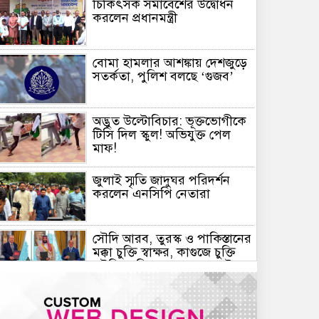
চিকিৎসক সমাবেশের উদ্বোধন
করলেন প্রধানমন্ত্রী
বোমা হামলার আশঙ্কায় দেশজুড়ে
সতর্কতা, পুলিশ বলছে ‘গুজব’
অদ্ভুত উল্টোবিচার: ভূক্তভোগীকে
টিসি দিল স্কুল! অভিযুক্ত পেল
মাফ!
জুলাই স্মৃতি জাদুঘর পরিদর্শন
করলেন এনসিপি নেতারা
সৌদি আরব, তুরস্ক ও পাকিস্তানের
মক্কা চুক্তি স্বাক্ষর, কাগুজে চুক্তি
সৌদিকে নিরাপত্তা দেবে না- ইরান
হরমুজ সংকট: বিশ্ববাজারে আরও
বাড়ল তেলের দাম