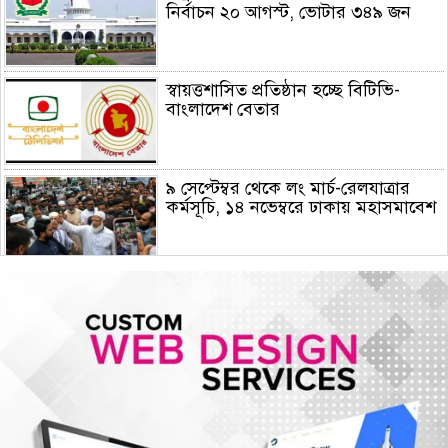
নির্বাচন ২০ আগস্ট, ভোটার ৩৪৯ জন
স্বায়ত্তশাসিত প্রতিষ্ঠান হচ্ছে বিটিভি-
বাংলাদেশ বেতার
৯ সেপ্টেম্বর থেকে লং মার্চ-রেলযাত্রার
কর্মসূচি, ১৪ নভেম্বরে ঢাকায় মহাসমাবেশ
হরমুজে নতুন নৌপথে ওমানের সঙ্গে
সমঝোতায় ইরান
জরুরি জ্বালানি সরবরাহ নিশ্চিতে ৮ কার্গো
এলএনজি ও ৫ হাজার টন এলপিজি
কেনার নীতিগত অনুমোদন