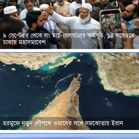
৯ সেপ্টেম্বর থেকে লং মার্চ-রেলযাত্রার কর্মসূচি, ১৪ নভেম্বরে
ঢাকায় মহাসমাবেশ
হরমুজে নতুন নৌপথে ওমানের সঙ্গে সমঝোতায় ইরান