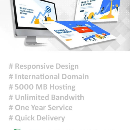
নদী দূষণ রোধে সমন্বিত পদক্ষেপ গ্রহণে
অবহেলার কোনো সুযোগ নেই : প্রধানমন্ত্রী
ঢাকা সহ ৭ অঞ্চলে দমকা বা ঝড়ো
হাওয়াসহ বৃষ্টি কিংবা বজ্রসহ বৃষ্টি হতে
পারে
আজকের রাশিফল
হাসিনাকে বক্তব্যের সুযোগ দিয়ে জুলাই
শহীদদের অসম্মান করেছে ভারত: রিজভী