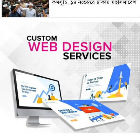
কর্মসূচি, ১৪ নভেম্বরে ঢাকায় মহাসমাবেশ
হরমুজে নতুন নৌপথে ওমানের সঙ্গে
সমঝোতায় ইরান
জরুরি জ্বালানি সরবরাহ নিশ্চিতে ৮ কার্গো
এলএনজি ও ৫ হাজার টন এলপিজি
কেনার নীতিগত অনুমোদন
নদী দূষণ রোধে সমন্বিত পদক্ষেপ গ্রহণে
অবহেলার কোনো সুযোগ নেই : প্রধানমন্ত্রী
ঢাকা সহ ৭ অঞ্চলে দমকা বা ঝড়ো
হাওয়াসহ বৃষ্টি কিংবা বজ্রসহ বৃষ্টি হতে
পারে