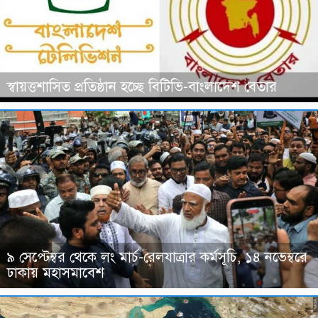
স্বায়ত্তশাসিত প্রতিষ্ঠান হচ্ছে বিটিভি-বাংলাদেশ বেতার
৯ সেপ্টেম্বর থেকে লং মার্চ-রেলযাত্রার কর্মসূচি, ১৪ নভেম্বরে
ঢাকায় মহাসমাবেশ