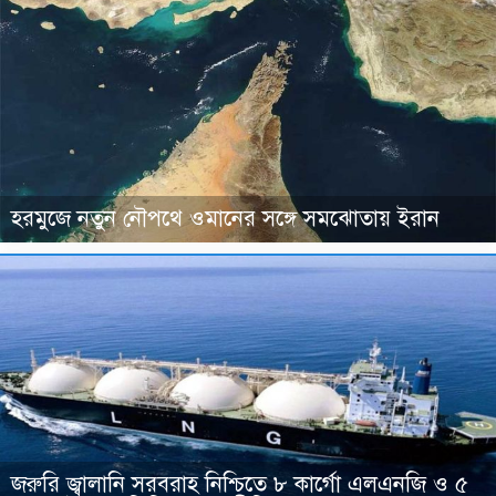
হরমুজে নতুন নৌপথে ওমানের সঙ্গে সমঝোতায় ইরান
জরুরি জ্বালানি সরবরাহ নিশ্চিতে ৮ কার্গো এলএনজি ও ৫