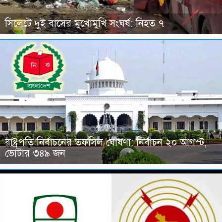
সিলেটে দুই বাসের মুখোমুখি সংঘর্ষ: নিহত ৭
রাষ্ট্রপতি নির্বাচনের তফসিল ঘোষণা: নির্বাচন ২০ আগস্ট,
ভোটার ৩৪৯ জন