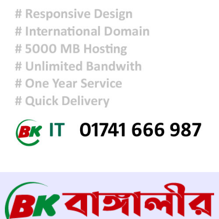
আজকের রাশিফল
হাসিনাকে বক্তব্যের সুযোগ দিয়ে জুলাই
শহীদদের অসম্মান করেছে ভারত: রিজভী