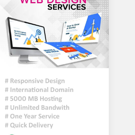
হিসাব কমেছে প্রায় ২৩ হাজার
৫ আগস্টের গণঅভ্যুত্থান ছিল
এদেশের জনগণের ঐক্যবদ্ধ
প্রচেষ্টার ফসল: চিফ হুইপ
দিল্লিতে গণমাধ্যমের সঙ্গে
ক্ষমতাচ্যুত শেখ হাসিনার
আলাপচারিতা নিয়ে ঢাকার ক্ষুব্ধ
প্রতিক্রিয়া
আজকের রাশিফল
ফ্যাসিবাদবিরোধী আন্দোলনে
হত্যাকাণ্ডের বিচার হবে স্বচ্ছ,
নিরপেক্ষ ও বিশ্বাসযোগ্য :
প্রধানমন্ত্রী