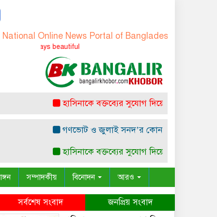
al Online News Portal of Bangladesh
-
বাংলাদেশের জাতীয়
 always beautiful
হাসিনাকে বক্তব্যের সুযোগ দিয়ে জুলাই শহীদদের অস
গণভোট ও জুলাই সনদ’র কোন সাংবিধানিক ও আইনগত ভ
হাসিনাকে বক্তব্যের সুযোগ দিয়ে জুলাই শহীদদের অস
াঙ্গন
সম্পাদকীয়
বিনোদন
আরও
সর্বশেষ সংবাদ
জনপ্রিয় সংবাদ