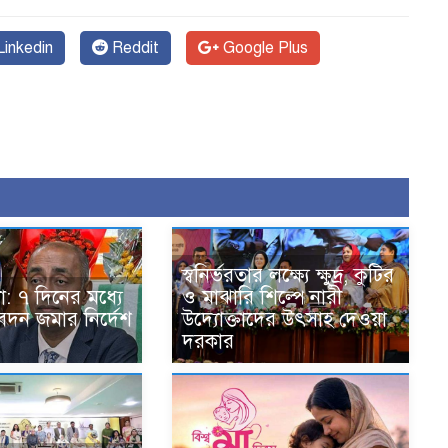
inkedin
Reddit
Google Plus
স্বনির্ভরতার লক্ষ্যে ক্ষুদ্র, কুটির
ও মাঝারি শিল্পে নারী
া: ৭ দিনের মধ্যে
উদ্যোক্তাদের উৎসাহ দেওয়া
িবেদন জমার নির্দেশ
দরকার