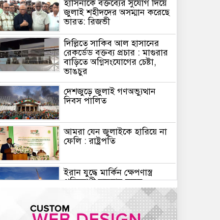
হাসিনাকে বক্তব্যের সুযোগ দিয়ে
জুলাই শহীদদের অসম্মান করেছে
ভারত: রিজভী
দিল্লিতে সাকিব আল হাসানের
রেকর্ডেড বক্তব্য প্রচার : মাগুরার
বাড়িতে অগ্নিসংযোগের চেষ্টা,
ভাঙচুর
দেশজুড়ে জুলাই গণঅভ্যুত্থান
দিবস পালিত
আমরা যেন জুলাইকে হারিয়ে না
ফেলি : রাষ্ট্রপতি
ইরান যুদ্ধে মার্কিন ক্ষেপণাস্ত্র
প্রতিরোধী ব্যবস্থার মজুদ
বিপজ্জনক মাত্রায় কমেছে
জুলাই শেষে শেয়ারবাজারে বিও