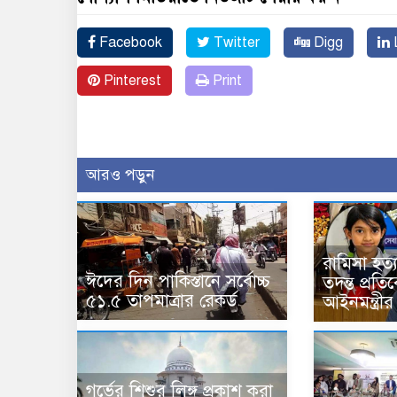
Facebook
Twitter
Digg
L
Pinterest
Print
আরও পড়ুন
রামিসা হত্য
ঈদের দিন পাকিস্তানে সর্বোচ্চ
তদন্ত প্রত
৫১.৫ তাপমাত্রার রেকর্ড
আইনমন্ত্রীর
গর্ভের শিশুর লিঙ্গ প্রকাশ করা