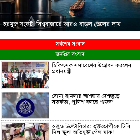
হরমুজ সংকট: বিশ্ববাজারে আরও বাড়ল তেলের দাম
সর্বশেষ সংবাদ
জনপ্রিয় সংবাদ
চিকিৎসক সমাবেশের উদ্বোধন করলেন
প্রধানমন্ত্রী
বোমা হামলার আশঙ্কায় দেশজুড়ে
সতর্কতা, পুলিশ বলছে ‘গুজব’
অদ্ভুত উল্টোবিচার: ভূক্তভোগীকে টিসি
দিল স্কুল! অভিযুক্ত পেল মাফ!