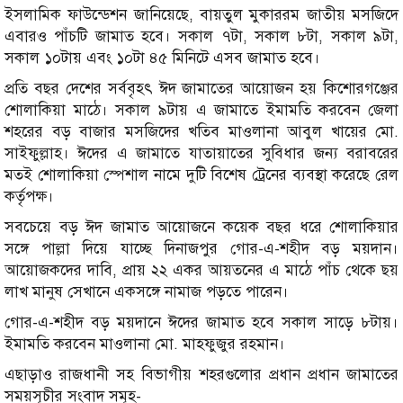
ইসলামিক ফাউন্ডেশন জানিয়েছে, বায়তুল মুকাররম জাতীয় মসজিদে
এবারও পাঁচটি জামাত হবে। সকাল ৭টা, সকাল ৮টা, সকাল ৯টা,
সকাল ১০টায় এবং ১০টা ৪৫ মিনিটে এসব জামাত হবে।
প্রতি বছর দেশের সর্ববৃহৎ ঈদ জামাতের আয়োজন হয় কিশোরগঞ্জের
শোলাকিয়া মাঠে। সকাল ৯টায় এ জামাতে ইমামতি করবেন জেলা
শহরের বড় বাজার মসজিদের খতিব মাওলানা আবুল খায়ের মো.
সাইফুল্লাহ। ঈদের এ জামাতে যাতায়াতের সুবিধার জন্য বরাবরের
মতই শোলাকিয়া স্পেশাল নামে দুটি বিশেষ ট্রেনের ব্যবস্থা করেছে রেল
কর্তৃপক্ষ।
সবচেয়ে বড় ঈদ জামাত আয়োজনে কয়েক বছর ধরে শোলাকিয়ার
সঙ্গে পাল্লা দিয়ে যাচ্ছে দিনাজপুর গোর-এ-শহীদ বড় ময়দান।
আয়োজকদের দাবি, প্রায় ২২ একর আয়তনের এ মাঠে পাঁচ থেকে ছয়
লাখ মানুষ সেখানে একসঙ্গে নামাজ পড়তে পারেন।
গোর-এ-শহীদ বড় ময়দানে ঈদের জামাত হবে সকাল সাড়ে ৮টায়।
ইমামতি করবেন মাওলানা মো. মাহফুজুর রহমান।
এছাড়াও রাজধানী সহ বিভাগীয় শহরগুলোর প্রধান প্রধান জামাতের
সময়সূচীর সংবাদ সমূহ-