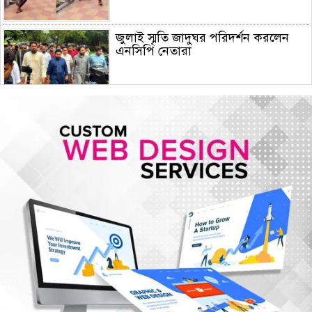
জুলাই স্মৃতি জাদুঘর পরিদর্শন করলেন
এনসিপি নেতারা
সৌদি আরব, তুরস্ক ও পাকিস্তানের মক্কা
চুক্তি স্বাক্ষর, কাগুজে চুক্তি সৌদিকে
নিরাপত্তা দেবে না- ইরান
হরমুজ সংকট: বিশ্ববাজারে আরও বাড়ল
তেলের দাম
মুক্তিযুদ্ধ কোনো রাজনৈতিক দলের যুদ্ধ
ছিল না : ভারপ্রাপ্ত রাষ্ট্রপতি
ঢাকায় হালকা বৃষ্টি হতে পারে, দেশের