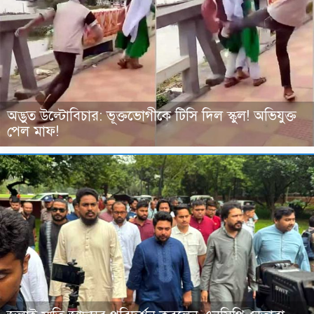
অদ্ভুত উল্টোবিচার: ভূক্তভোগীকে টিসি দিল স্কুল! অভিযুক্ত
পেল মাফ!