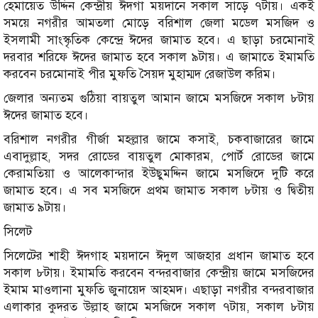
হেমায়েত উদ্দিন কেন্দ্রীয় ঈদগা ময়দানে সকাল সাড়ে ৭টায়। একই
সময়ে নগরীর আমতলা মোড়ে বরিশাল জেলা মডেল মসজিদ ও
ইসলামী সাংস্কৃতিক কেন্দ্রে ঈদের জামাত হবে। এ ছাড়া চরমোনাই
দরবার শরিফে ঈদের জামাত হবে সকাল ৯টায়। এ জামাতে ইমামতি
করবেন চরমোনাই পীর মুফতি সৈয়দ মুহাম্মদ রেজাউল করিম।
জেলার অন্যতম গুঠিয়া বায়তুল আমান জামে মসজিদে সকাল ৮টায়
ঈদের জামাত হবে।
বরিশাল নগরীর গীর্জা মহল্লার জামে কসাই, চকবাজারের জামে
এবাদুল্লাহ, সদর রোডের বায়তুল মোকারম, পোর্ট রোডের জামে
কেরামতিয়া ও আলেকান্দার ইউছুমদ্দিন জামে মসজিদে দুটি করে
জামাত হবে। এ সব মসজিদে প্রথম জামাত সকাল ৮টায় ও দ্বিতীয়
জামাত ৯টায়।
সিলেট
সিলেটের শাহী ঈদগাহ ময়দানে ঈদুল আজহার প্রধান জামাত হবে
সকাল ৮টায়। ইমামতি করবেন বন্দরবাজার কেন্দ্রীয় জামে মসজিদের
ইমাম মাওলানা মুফতি জুনায়েদ আহমদ। এছাড়া নগরীর বন্দরবাজার
এলাকার কুদরত উল্লাহ জামে মসজিদে সকাল ৭টায়, সকাল ৮টায়