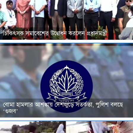
চিকিৎসক সমাবেশের উদ্বোধন করলেন প্রধানমন্ত্রী
বোমা হামলার আশঙ্কায় দেশজুড়ে সতর্কতা, পুলিশ বলছে
‘গুজব’