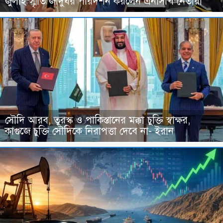
জুলাই স্মৃতি জাদুঘর পরিদর্শন করলেন এনসিপি নেতারা
সৌদি আরব, তুরস্ক ও পাকিস্তানের মক্কা চুক্তি স্বাক্ষর,
কাগুজে চুক্তি সৌদিকে নিরাপত্তা দেবে না- ইরান