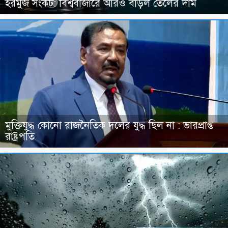
হরমুজ সংকট: বিশ্ববাজারে আরও বাড়ল তেলের দাম
মুক্তিযুদ্ধ কোনো রাজনৈতিক দলের যুদ্ধ ছিল না : ভারপ্রাপ্ত
রাষ্ট্রপতি