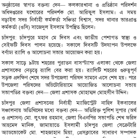
অনুষ্ঠানের স্বাগত বক্তব্য দেন— কলকারখানা ও প্রতিষ্ঠান পরিদর্শন
অধিদপ্তরের যশোরের পরিদর্শক মো. আরিফুল ইসলাম। এ সময়
নড়াইল সদর নির্বাহী কর্মকর্তা সঞ্চিতা বিশ্বাস, সদর থানার ভারপ্রাপ্ত
কর্মকর্তা (ওসি) সাজেদুল ইসলাম উপস্থিত ছিলেন।
চাঁদপুর: চাঁদপুরে মহান মে দিবস এবং জাতীয় পেশাগত স্বাস্থ্য ও
সেইফটি দিবস পালন হয়েছে। সকালে দিবসটি উদযাপন উপলক্ষে
বর্ণাঢ্য র‌্যালি ও আলোচনা সভার আয়োজন করা হয়।
সকাল সাড়ে ৯টায় শহরের পুরাতন বাসস্ট্যান্ড এলাকা থেকে জেলা
প্রশাসকের নেতৃত্বে র‌্যালি বের করা হয়। র‌্যালিটি শহরের গুরুত্বপূর্ণ
সড়ক প্রদক্ষিণ শেষে সদর উপজেলা পরিষদ সামনে এসে শেষ হয়। পরে
উপজেলা পরিষদের অডিটোরিয়ামে আয়োজিত আলোচনা সভায়
সভাপতির বক্তব্য দেন— জেলা প্রশাসক মোহাম্মদ মোহসীন উদ্দিন।
চাঁদপুর জেলা প্রশাসনের নির্বাহী ম্যাজিস্ট্রেট নাহিদ ইকবালের
সঞ্চালনায় অতিথিদের মধ্যে বক্তব্য দেন— অতিরিক্ত পুলিশ সুপার (অর্থ
ও প্রশাসন) মো. লুৎফর রহমান, জেলা বিএনপির সভাপতি শেখ ফরিদ
আহমেদ মানিক, জামায়াতে ইসলামী চাঁদপুর জেলা সেক্রেটারি
অ্যাডভোকেট মো. শাহজাহান মিয়া, প্রেসক্লাবের সাধারণ সম্পাদক