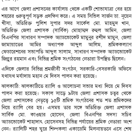
এর আগে জেলা প্রশাসনের কার্যালয় থেকে একটি শোভাযাত্রা বের হয়ে
শহরের গুরুত্বপূর্ণ সড়ক প্রদক্ষিণ করে। এ সময় সিভিল সার্জন ডা. নূয়েন
খীসা, অতিরিক্ত পুলিশ সুপার সদর সার্কেল মো. মাহমুদ খান,
অতিরিক্ত জেলা প্রশাসক (সার্বিক) মোহাম্মদ রুহুল আমিন, জেলা
বিএনপির সাধারণ সম্পাদক অ্যাডভোকেট মামুনুর রশীদ মামুন, জেলা
জামায়াতের আমির অধ্যাপক আব্দুল আলিম, শ্রমিককল্যাণ
ফেডারেশনের সভাপতি আব্দুল সালাম, সাধারণ সম্পাদক অ্যাডভোকেট
জিল্লুর রহমান এবং বিভিন্ন শ্রমিক সংগঠনের নেতারা উপস্থিত ছিলেন।
এদিকে জেলার বিভিন্ন শ্রমজীবী সংগঠন, সরকারি-বেসরকারি অফিসে
যথাযথ মর্যাদায় মহান মে দিবস পালন করা হয়েছে।
ঝালকাঠি: ঝালকাঠিতে র‌্যালি ও আলোচনা সভার মধ্য দিয়ে মে দিবস
পালন করা হয়েছে। সকাল সাড়ে ৯টায় জেলা প্রশাসক চত্বর থেকে
জেলা প্রশাসকের নেতৃত্বে ১৫টি শ্রমিক সংগঠনের শত শত শ্রমিকদের
নিয়ে র‌্যালি বের হয়। এসময় তার সঙ্গে অতিরিক্ত জেলা প্রশাসক
সার্বিক মো. কাওছার হোসেন, জেলা বিএনপির সদস্য সচিব
অ্যাডভোকেট শাহাদাৎ হোসেনসহ বিভিন্ন পর্যায়ের শ্রমিক নেতারা অংশ
নেন। র‌্যালিটি শহর ঘুরে শিল্পকলা একাডেমি মিলনায়তনে এসে শেষ