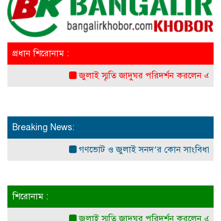
প্রধান শিরোনাম :
জুলাই স্মৃতি জাদুঘর পরিদর্শন করলেন এনসিপি নেতা
Breaking News:
গণভোট ও জুলাই সনদ’র কোন সাংবিধানিক ও আইনগত 
শিরোনাম :
জুলাই স্মৃতি জাদুঘর পরিদর্শন করলেন এনসিপি নেতা