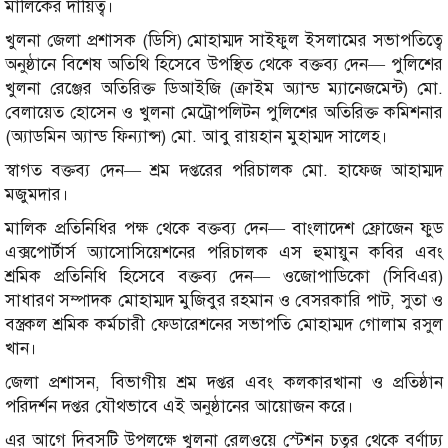
মালিকের দায়িত্ব।
খুলনা জেলা প্রশাসক (ডিসি) মোহাম্মদ সাইফুল ইসলামের সভাপতিত্বে
অনুষ্ঠানে বিশেষ অতিথি হিসেবে উপস্থিত থেকে বক্তব্য দেন— পুলিশের
খুলনা রেঞ্জের অতিরিক্ত ডিআইজি (ক্রাইম অ্যান্ড ম্যানেজমেন্ট) মো.
বেলায়েত হোসেন ও খুলনা মেট্রোপলিটন পুলিশের অতিরিক্ত কমিশনার
(অ্যাডমিন অ্যান্ড ফিন্যান্স) মো. আবু রায়হান মুহাম্মদ সালেহ।
স্বাগত বক্তব্য দেন— শ্রম দপ্তরের পরিচালক মো. হাফেজ আহাম্মদ
মজুমদার।
মালিক প্রতিনিধির পক্ষ থেকে বক্তব্য দেন— বাংলাদেশ ফ্রোজেন ফুড
এক্সপোর্টার্স অ্যাসোসিয়েশনের পরিচালক এস হুমায়ুন কবির এবং
শ্রমিক প্রতিনিধি হিসেবে বক্তব্য দেন— ওজোপাডিকো (সিবিএর)
সাধারণ সম্পাদক মোহাম্মদ মুজিবুর রহমান ও বেসরকারি পাট, সুতা ও
বস্ত্রকল শ্রমিক কর্মচারী ফেডারেশনের সভাপতি মোহাম্মদ গোলাম রসুল
খান।
জেলা প্রশাসন, বিভাগীয় শ্রম দপ্তর এবং কলকারখানা ও প্রতিষ্ঠান
পরিদর্শন দপ্তর যৌথভাবে এই অনুষ্ঠানের আয়োজন করে।
এর আগে দিবসটি উপলক্ষে খুলনা রেলওয়ে স্টেশন চত্বর থেকে বর্ণাঢ্য