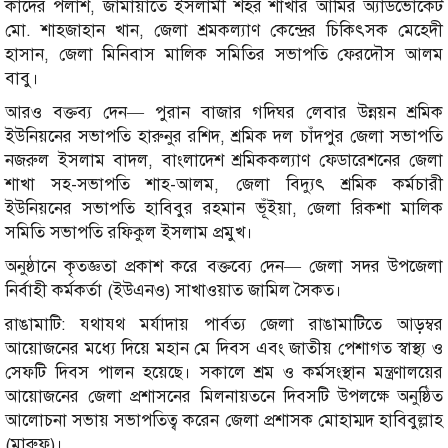
কাদের পলাশ, জামায়াতে ইসলামী শহর শাখার আমির অ্যাডভোকেট
মো. শাহজাহান খান, জেলা শ্রমকল্যাণ কেন্দ্রের চিকিৎসক মেহেদী
হাসান, জেলা মিনিবাস মালিক সমিতির সভাপতি ফেরদৌস আলম
বাবু।
আরও বক্তব্য দেন— পুরান বাজার গদিঘর লেবার উন্নয়ন শ্রমিক
ইউনিয়নের সভাপতি হারুনুর রশিদ, শ্রমিক দল চাঁদপুর জেলা সভাপতি
নজরুল ইসলাম বাদল, বাংলাদেশ শ্রমিককল্যাণ ফেডারেশনের জেলা
শাখা সহ-সভাপতি শাহ-আলম, জেলা বিদ্যুৎ শ্রমিক কর্মচারী
ইউনিয়নের সভাপতি হাবিবুর রহমান ভূঁইয়া, জেলা রিকশা মালিক
সমিতি সভাপতি রফিকুল ইসলাম প্রমুখ।
অনুষ্ঠানে কৃতজ্ঞতা প্রকাশ করে বক্তব্যে দেন— জেলা সদর উপজেলা
নির্বাহী কর্মকর্তা (ইউএনও) সাখাওয়াত জামিল সৈকত।
রাঙামাটি: যথাযথ মর্যাদায় পার্বত্য জেলা রাঙামাটিতে আড়ম্বর
আয়োজনের মধ্যে দিয়ে মহান মে দিবস এবং জাতীয় পেশাগত স্বাস্থ্য ও
সেফটি দিবস পালন হয়েছে। সকালে শ্রম ও কর্মসংস্থান মন্ত্রণালয়ের
আয়োজনের জেলা প্রশাসনের মিলনায়তনে দিবসটি উপলক্ষে অনুষ্ঠিত
আলোচনা সভায় সভাপতিত্ব করেন জেলা প্রশাসক মোহাম্মদ হাবিবুল্লাহ
(মারুফ)।