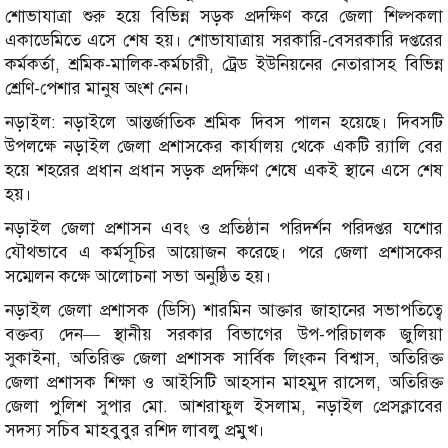
শোভাযাত্রা শুরু হয়ে বিভিন্ন সড়ক প্রদক্ষিণ করে জেলা শিল্পকলা
একাডেমিতে এসে শেষ হয়। শোভাযাত্রায় সরকারি-বেসরকারি দপ্তরের
কর্মকর্তা, শ্রমিক-মালিক-কর্মচারী, ট্রেড ইউনিয়নের নেতারাসহ বিভিন্ন
শ্রেণি-পেশার মানুষ অংশ নেন।
নড়াইল: নড়াইলে আন্তর্জাতিক শ্রমিক দিবস পালন হয়েছে। দিবসটি
উপলক্ষে নড়াইল জেলা প্রশাসকের কার্যালয় থেকে একটি র‌্যালি বের
হয়ে শহরের প্রধান প্রধান সড়ক প্রদক্ষিণ শেষে একই স্থানে এসে শেষ
হয়।
নড়াইল জেলা প্রশাসন এবং ও প্রতিষ্ঠান পরিদর্শন পরিদপ্তর যশোর
যৌথভাবে এ কর্মসূচির আয়োজন করেছে। পরে জেলা প্রশাসকের
সম্মেলন কক্ষে আলোচনা সভা অনুষ্ঠিত হয়।
নড়াইল জেলা প্রশাসক (ডিসি) শারমিন আক্তার জাহানের সভাপতিত্বে
বক্তব্য দেন— স্থানীয় সরকার বিভাগের উপ-পরিচালক জুলিয়া
সুকাইনা, অতিরিক্ত জেলা প্রশাসক সার্বিক লিংকন বিশ্বাস, অতিরিক্ত
জেলা প্রশাসক শিক্ষা ও আইসিটি আহসান মাহমুদ রাসেল, অতিরিক্ত
জেলা পুলিশ সুপার মো. আশরাফুল ইসলাম, নড়াইল প্রেসক্লাবের
সদস্য সচিব মাহবুবুর রশিদ লাবলু প্রমুখ।