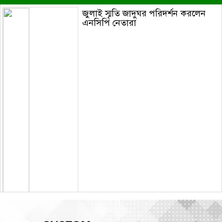
জুলাই স্মৃতি জাদুঘর পরিদর্শন করলেন
এনসিপি নেতারা