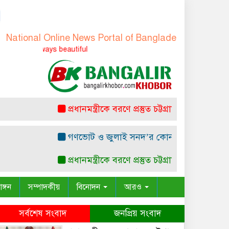
onal Online News Portal of Bangladesh
-
বাংলাদেশের জাত
is always beautiful
প্রধানমন্ত্রীকে বরণে প্রস্তুত চট্টগ্রাম, নেতাকর্মীরা উজ্জী
গণভোট ও জুলাই সনদ’র কোন সাংবিধানিক ও আইনগত 
প্রধানমন্ত্রীকে বরণে প্রস্তুত চট্টগ্রাম, নেতাকর্মীরা উজ্জী
াঙ্গন
সম্পাদকীয়
বিনোদন
আরও
সর্বশেষ সংবাদ
জনপ্রিয় সংবাদ