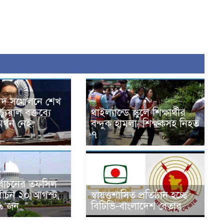
বাদ সম্মেলনে শেখ
্যুয়াল বক্তব্যে
থাইল্যান্ডে স্কুলে শিক্ষার্থীর
র্থন নেই:
বন্দুক হামলা, শিক্ষকসহ নিহত
৭
নির্বাচনের তফসিল
্বাচন ২০ আগস্ট,
স্বায়ত্তশাসিত প্রতিষ্ঠান হচ্ছে
৯ জন
বিটিভি-বাংলাদেশ বেতার