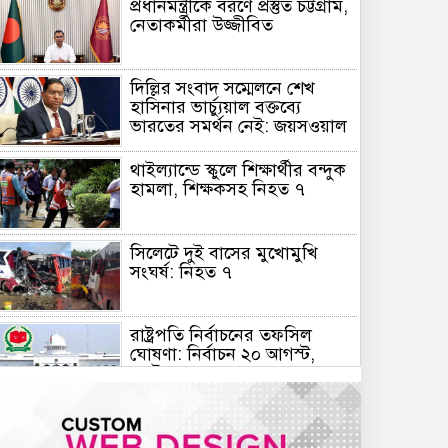
প্রধানমন্ত্রীকে বরণে প্রস্তুত চট্টগ্রাম,
নেতাকর্মীরা উজ্জীবিত
দিল্লির সংবাদ সম্মেলনে শেখ
হাসিনার ভার্চ্যুয়াল বক্তব্যে
ভারতের সমর্থন নেই: জয়সওয়াল
থাইল্যান্ডে স্কুলে শিক্ষার্থীর বন্দুক
হামলা, শিক্ষকসহ নিহত ৭
সিলেটে দুই বাসের মুখোমুখি
সংঘর্ষ: নিহত ৭
রাষ্ট্রপতি নির্বাচনের তফসিল
ঘোষণা: নির্বাচন ২০ আগস্ট,
ভোটার ৩৪৯ জন
স্বায়ত্তশাসিত প্রতিষ্ঠান হচ্ছে
বিটিভি-বাংলাদেশ বেতার