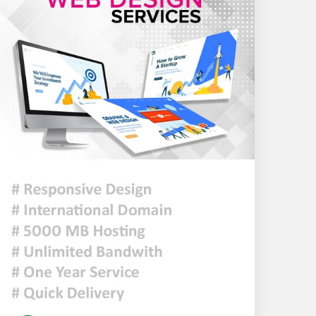
৯ সেপ্টেম্বর থেকে লং মার্চ-
রেলযাত্রার কর্মসূচি, ১৪ নভেম্বরে
ঢাকায় মহাসমাবেশ
হরমুজে নতুন নৌপথে ওমানের
সঙ্গে সমঝোতায় ইরান
জরুরি জ্বালানি সরবরাহ নিশ্চিতে
৮ কার্গো এলএনজি ও ৫ হাজার
টন এলপিজি কেনার নীতিগত
অনুমোদন
নদী দূষণ রোধে সমন্বিত পদক্ষেপ
গ্রহণে অবহেলার কোনো সুযোগ
নেই : প্রধানমন্ত্রী