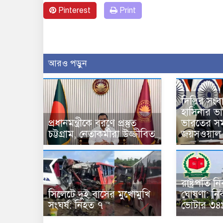
Pinterest
Print
আরও পড়ুন
দিল্লির সং
হাসিনার ভার্চ
প্রধানমন্ত্রীকে বরণে প্রস্তুত
ভারতের সম
চট্টগ্রাম, নেতাকর্মীরা উজ্জীবিত
জয়সওয়াল
রাষ্ট্রপতি 
সিলেটে দুই বাসের মুখোমুখি
ঘোষণা: নির
সংঘর্ষ: নিহত ৭
ভোটার ৩৪