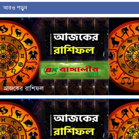
আরও পড়ুন
আজকের রাশিফল