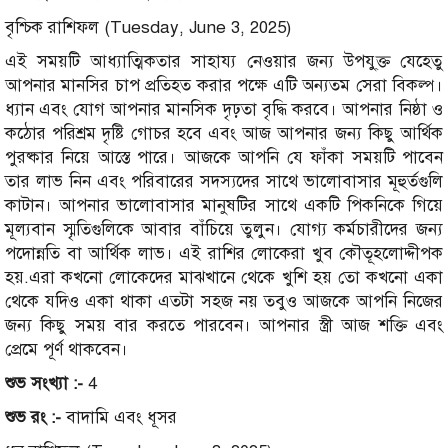
বৃশ্চিক রাশিফল (Tuesday, June 3, 2025)
এই সময়টি আধ্যাত্মিকতার সাহায্য নেওয়ার জন্য উপযু্ক্ত যেহেতু
আপনার মানসির চাপ প্রতিহত করার পক্ষে এটি অন্যতম সেরা বিকল্প।
ধ্যান এবং যোগ আপনার মানসিক দৃঢ়তা বৃদ্ধি করবে। আপনার নিষ্ঠা ও
কঠোর পরিশ্রম দৃষ্টি গোচর হবে এবং আজ আপনার জন্য কিছু আর্থিক
পুরষ্কার নিয়ে আস্তে পারে। আজকে আপনি যে ফাঁকা সময়টি পাবেন
তার লাভ নিন এবং পরিবারের সদস্যদের সাথে ভালোবাসার মূহুর্তগুলি
কাটান। আপনার ভালোবাসার মানুষটির সাথে একটি পিকনিকে গিয়ে
মূল্যবান স্মৃতিগুলিকে আবার বাঁচিয়ে তুলুন। যোগ্য কর্মচারীদের জন্য
পদোন্নতি বা আর্থিক লাভ। এই রাশির লোকেরা খুব কৌতূহলোদ্দীপক
হয়.এরা কখনো লোকেদের মাঝখানে থেকে খুশি হয় তো কখনো একা
থেকে যদিও একা থাকা এতটা সহজ নয় তবুও আজকে আপনি নিজের
জন্য কিছু সময় বার করতে পারবেন। আপনার স্ত্রী আজ শক্তি এবং
প্রেমে পূর্ণ থাকবেন।
শুভ সংখ্যা :-
4
শুভ রং :-
বাদামি এবং ধূসর