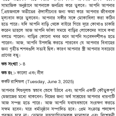
সামাজিক অনুষ্ঠানে আপনাকে জনপ্রিয় করে তুলবে। আপনি আপনার
প্রি়য়জনকে অতীতের ঔদাসীন্যের জন্য ক্ষমা করে আপনার জীবনকে
মূল্যবান করে তুলবেন। আপনার সঙ্গীর সঙ্গে মোকাবিলা করা কঠিন
হতে পারে। যদি আপনি বাড়ি থেকে বাইরে গিয়ে দূরে কোথাও চাকরি
করেন তাহলে আজ আপনি ফাঁকা সময়ে বাড়ির লোকেদের সাথে কথা
বলতে পারেন। বাড়ির কোনো খবর শুনে আপনি সংবেদনশীলও হতে
পারেন। আজ, আপনি উপলব্ধি করতে পারবেন যে আপনার বিবাহের
জন্য গৃহীত শপথগুলি সত্যই ছিল। কারণ আপনার স্ত্রী আপনার সবচেয়ে
প্রাণের বন্ধু।
শুভ সংখ্যা :-
8
শুভ রং :-
কালো এবং নীল
কর্কট রাশিফল (Tuesday, June 3, 2025)
আপনার শিশুসুলভ স্বভাব ভেসে উঠবে এবং আপনি একটি কৌতুকপূর্ণ
মেজাজের মধ্যে থাকবেন। নিজের জন্য অর্থ সাশ্রয়ের আপনার ধারণাটি
আজ সম্পন্ন হতে পারে। আজ আপনি যথাযথভাবে সংরক্ষণ করতে
সক্ষম হবেন। ঘরে ধর্মানুষ্ঠান সম্পাদিত হবে। প্রেম সংক্রান্ত পদক্ষেপ
পুরস্কৃত হবে না। তোমার সহযোগিতামূলক মনোভাব এবং বিশ্লেষনী