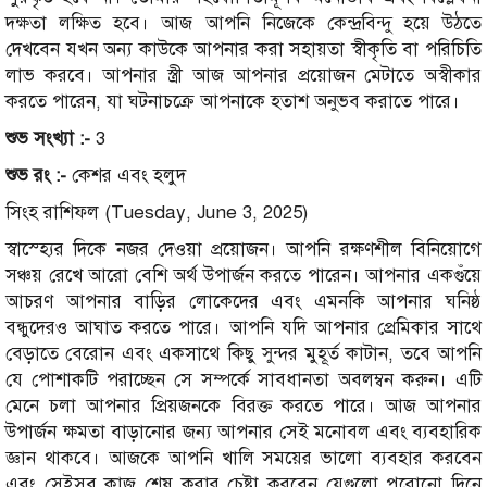
দক্ষতা লক্ষিত হবে। আজ আপনি নিজেকে কেন্দ্রবিন্দু হয়ে উঠতে
দেখবেন যখন অন্য কাউকে আপনার করা সহায়তা স্বীকৃতি বা পরিচিতি
লাভ করবে। আপনার স্ত্রী আজ আপনার প্রয়োজন মেটাতে অস্বীকার
করতে পারেন, যা ঘটনাচক্রে আপনাকে হতাশ অনুভব করাতে পারে।
শুভ সংখ্যা :-
3
শুভ রং :-
কেশর এবং হলুদ
সিংহ রাশিফল (Tuesday, June 3, 2025)
স্বাস্হ্যের দিকে নজর দেওয়া প্রয়োজন। আপনি রক্ষণশীল বিনিয়োগে
সঞ্চয় রেখে আরো বেশি অর্থ উপার্জন করতে পারেন। আপনার একগুঁয়ে
আচরণ ​​আপনার বাড়ির লোকেদের এবং এমনকি আপনার ঘনিষ্ঠ
বন্ধুদেরও আঘাত করতে পারে। আপনি যদি আপনার প্রেমিকার সাথে
বেড়াতে বেরোন এবং একসাথে কিছু সুন্দর মুহূর্ত কাটান, তবে আপনি
যে পোশাকটি পরাচ্ছেন সে সম্পর্কে সাবধানতা অবলম্বন করুন। এটি
মেনে চলা আপনার প্রিয়জনকে বিরক্ত করতে পারে। আজ আপনার
উপার্জন ক্ষমতা বাড়ানোর জন্য আপনার সেই মনোবল এবং ব্যবহারিক
জ্ঞান থাকবে। আজকে আপনি খালি সময়ের ভালো ব্যবহার করবেন
এবং সেইসব কাজ শেষ করার চেষ্টা করবেন যেগুলো পুরোনো দিনে