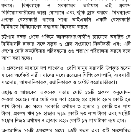
করবে। বিশ্বব্যাংক ও সরকারের অর্থায়নে এই প্রকল্প
বিনিয়োগকারীদের আস্থা যোগাবে এবং ঝুঁকি হ্রাস করবে। বিশ্বব্যাংক
গ্রুপের বেসরকারি খাতের শাখা আইএফসি একটি বেসরকারি
টার্মিনালে বিনিয়োগের সম্ভাবনা বিবেচনা করছে।
চট্টগ্রাম বন্দর থেকে পশ্চিমে আনন্দনগর/সন্দ্বীপ চ্যানেলে অবস্থিত বে
টার্মিনালটি ঢাকার সঙ্গে সড়ক ও রেল সংযোগে নিকটবর্তী এবং এটি
দেশের মোট কনটেইনার পরিবহনের ৩৬ শতাংশ পরিচালনা করবে বলে
আশা করা হচ্ছে।
এ প্রকল্পের মাধ্যমে দশ লাখেরও বেশি মানুষ সরাসরি উপকৃত হবেন
যাদের অর্ধেকই নারী। যাদের মধ্যে রয়েছেন শিপিং কোম্পানি, ব্যবসায়ী
সম্প্রদায়, আমদানিকারক, রপ্তানিকারক ও ফ্রেইট ফরোয়ার্ডাররা।
এছাড়াও আজকের একনেক সভায় মোট ১৬টি প্রকল্প অনুমোদন
দেওয়া হয়েছে। যার মোট ব্যয় ধরা হয়েছে ২৪ হাজার ২৪৭ কোটি ২৪
লাখ টাকা। এর মধ্যে সরকারি অর্থায়ন ৩ হাজার ১ কোটি ৩৪ লাখ
টাকা, প্রকল্প ঋণ ১৬ হাজার ৭১৯ কোটি ৭৩ লাখ টাকা এবং সংশ্লিষ্ট
সংস্থার নিজস্ব অর্থায়ন ৪ হাজার ৪২৬ কোটি ১৭ লাখ টাকা ব্যয় হবে।
অনুমোদিত ১৬টি প্রকল্পের মধ্যে ১৩টি নতুন এবং ৩টি সংশোধিত