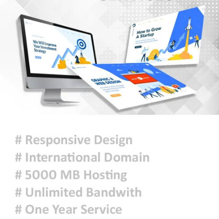
জোরদার, ৫ প্লাটুন বিজিবি মোতায়েন
আরেকটি বিপ্লব আসন্ন, সেই বিপ্লবের জন্য
আমি দেশবাসীকে প্রস্তুতি নেওয়ার আহ্বান
জানাচ্ছি- ডা. শফিকুর রহমান
জুলাই গণঅভ্যুত্থান দিবসে রাজশাহীতে
স্মৃতিস্তম্ভে শ্রদ্ধাঞ্জলি
‘জুলাই গণঅভ্যুত্থান স্মৃতি জাদুঘর’
উদ্বোধন করলেন প্রধানমন্ত্রী
শ্রীলঙ্কায় ভয়াবহ বন্যা ও ভূমিধস: নিহত
৭, স্কুল বন্ধ ঘোষণা