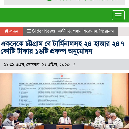
Tog
navi
প্রচ্ছদ
Slider News
,
অর্থনীতি
,
প্রধান শিরোনাম
,
শিরোনাম
একনেকে চট্টগ্রাম বে টার্মিনালসহ ২৪ হাজার ২৪৭
কোটি টাকার ১৬টি প্রকল্প অনুমোদন
১১:৩৯ এএম, সোমবার, ২১ এপ্রিল, ২০২৫