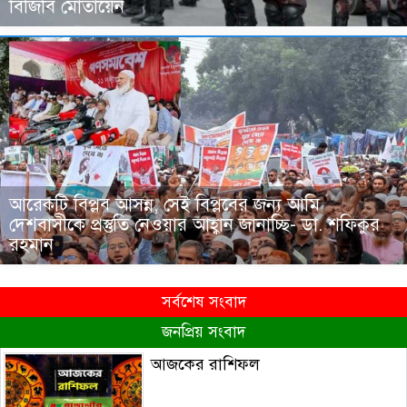
বিজিবি মোতায়েন
আরেকটি বিপ্লব আসন্ন, সেই বিপ্লবের জন্য আমি
দেশবাসীকে প্রস্তুতি নেওয়ার আহ্বান জানাচ্ছি- ডা. শফিকুর
রহমান
সর্বশেষ সংবাদ
জনপ্রিয় সংবাদ
আজকের রাশিফল