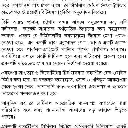
৫২৫ কোটি ৫৭ লাখ টাকা ব্যয়ে ‘বে টার্মিনাল মেরিন ইনফ্রাস্ট্রাকচার
ডেভেলপমেন্ট প্রজেক্ট (বিটিএমআইডিপি) অনুমোদন দিয়েছে।
তিনি আরও জানান, চট্টগ্রাম বন্দর আসলে সমুদ্রবন্দর নয়, এটি
নদীবন্দর। কাজেই আমাদের অর্থনৈতিক উন্নয়নের জন্য সমুদ্রবন্দর
দরকার। এজন্য বে টার্মিনালটির অবকাঠামো উন্নয়নে মেগা প্রকল্প
নেওয়া হচ্ছে। এর একটি আজ অনুমোদন পেল। আরও একটি প্রকল্প
নেওয়া হবে পাবলিক-প্রাইভেট পার্টনার শিপের (পিপিপি) মাধ্যমে।
সবমিলিয়ে এখানে চারটি টার্মিনাল হবে এবং এটি মেগা প্রকল্প হবে।
প্রকল্পটি যাতে দ্রুত শেষ হয় সেজন্য নির্দেশনা দেওয়া হয়েছে।
প্রকল্পের আওতায় ৬ কিলোমিটার দীর্ঘ জলবায়ু সহনশীল ব্রেক ওয়াটার
নির্মাণ করা হবে, যা বন্দরের জলোচ্ছ্বাস, স্রোত ও প্রতিকূল আবহাওয়া
থেকে সুরক্ষা দেবে। পাশাপাশি বন্দর অববাহিকা, প্রবেশপথ ও অ্যাক্সেস
চ্যানেলের খননকাজও করা হবে।
আধুনিক এই বে টার্মিনাল আন্তর্জাতিক মানসম্পন্ন অপারেটর দ্বারা
পরিচালিত হবে এবং প্যানাম্যাক্স আকারের বড় জাহাজ ভিড়তে
পারবে।
প্রকল্পটি কনটেইনার টার্মিনাল নির্মাণে বেসরকারি বিনিয়োগ আকৃষ্ট