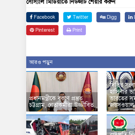
সোস্যাল মিডিয়াতে নিউজটি শেয়ার করুন
Facebook
Twitter
Digg
L
Pinterest
Print
আরও পড়ুন
দিল্লির সং
হাসিনার ভার্চ
প্রধানমন্ত্রীকে বরণে প্রস্তুত
ভারতের সম
চট্টগ্রাম, নেতাকর্মীরা উজ্জীবিত
জয়সওয়াল
রাষ্ট্রপতি 