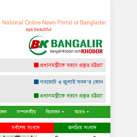
nal Online News Portal of Bangladesh
-
বাংলাদেশের জাতী
s always beautiful
প্রধানমন্ত্রীকে বরণে প্রস্তুত চট্টগ্রাম, নেতাকর্মীরা উজ্জী
গণভোট ও জুলাই সনদ’র কোন সাংবিধানিক ও আইনগত 
প্রধানমন্ত্রীকে বরণে প্রস্তুত চট্টগ্রাম, নেতাকর্মীরা উজ্জী
াঙ্গন
সম্পাদকীয়
বিনোদন
আরও
সর্বশেষ সংবাদ
জনপ্রিয় সংবাদ