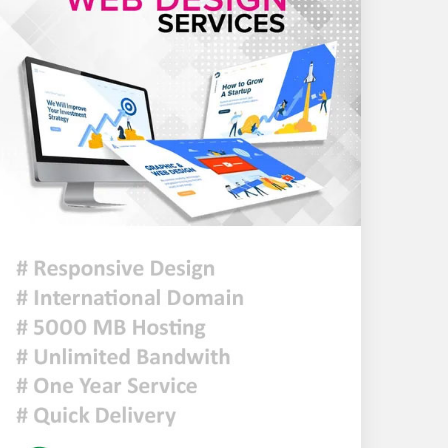
৯ সেপ্টেম্বর থেকে লং মার্চ-
রেলযাত্রার কর্মসূচি, ১৪ নভেম্বরে
ঢাকায় মহাসমাবেশ
হরমুজে নতুন নৌপথে ওমানের
সঙ্গে সমঝোতায় ইরান
জরুরি জ্বালানি সরবরাহ নিশ্চিতে
৮ কার্গো এলএনজি ও ৫ হাজার
টন এলপিজি কেনার নীতিগত
অনুমোদন
নদী দূষণ রোধে সমন্বিত পদক্ষেপ
গ্রহণে অবহেলার কোনো সুযোগ
নেই : প্রধানমন্ত্রী