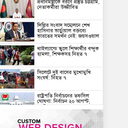
প্রধানমন্ত্রীকে বরণে প্রস্তুত চট্টগ্রাম,
নেতাকর্মীরা উজ্জীবিত
দিল্লির সংবাদ সম্মেলনে শেখ
হাসিনার ভার্চ্যুয়াল বক্তব্যে
ভারতের সমর্থন নেই: জয়সওয়াল
থাইল্যান্ডে স্কুলে শিক্ষার্থীর বন্দুক
হামলা, শিক্ষকসহ নিহত ৭
সিলেটে দুই বাসের মুখোমুখি
সংঘর্ষ: নিহত ৭
রাষ্ট্রপতি নির্বাচনের তফসিল
ঘোষণা: নির্বাচন ২০ আগস্ট,
ভোটার ৩৪৯ জন
স্বায়ত্তশাসিত প্রতিষ্ঠান হচ্ছে
বিটিভি-বাংলাদেশ বেতার