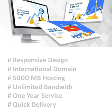
রাজধানীতে সড়ক দূর্ঘটনা- বাইক আরোহী
নিহত
মোজতবা খামেনির ভিডিও প্রকাশ করল
মেহের নিউজ
সিরামিক শিল্পের প্রযুক্তি ও উদ্ভাবনে চীন-
বাংলাদেশ সহযোগিতার আহ্বান
দেশ ও মানুষের কল্যাণে দায়িত্বশীলতার
সঙ্গে কাজ করতে ইউএনওদের প্রতি আহ্বান
প্রধানমন্ত্রীর