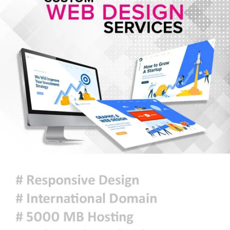
হরমুজ সংকট: বিশ্ববাজারে আরও বাড়ল
তেলের দাম
মুক্তিযুদ্ধ কোনো রাজনৈতিক দলের যুদ্ধ
ছিল না : ভারপ্রাপ্ত রাষ্ট্রপতি
ঢাকায় হালকা বৃষ্টি হতে পারে, দেশের
কোথাও কোথাও মাঝারি থেকে ভারী
বর্ষণের সম্ভাবনা
প্রধানমন্ত্রীকে বরণে প্রস্তুত চট্টগ্রাম,
নেতাকর্মীরা উজ্জীবিত
দিল্লির সংবাদ সম্মেলনে শেখ হাসিনার