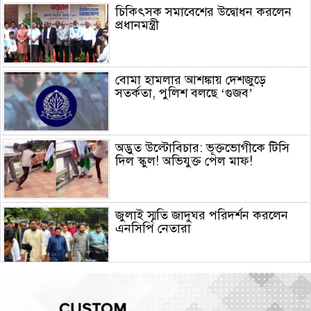
চিকিৎসক সমাবেশের উদ্বোধন করলেন
প্রধানমন্ত্রী
বোমা হামলার আশঙ্কায় দেশজুড়ে
সতর্কতা, পুলিশ বলছে ‘গুজব’
অদ্ভুত উল্টোবিচার: ভূক্তভোগীকে টিসি
দিল স্কুল! অভিযুক্ত পেল মাফ!
জুলাই স্মৃতি জাদুঘর পরিদর্শন করলেন
এনসিপি নেতারা
সৌদি আরব, তুরস্ক ও পাকিস্তানের মক্কা
চুক্তি স্বাক্ষর, কাগুজে চুক্তি সৌদিকে
নিরাপত্তা দেবে না- ইরান