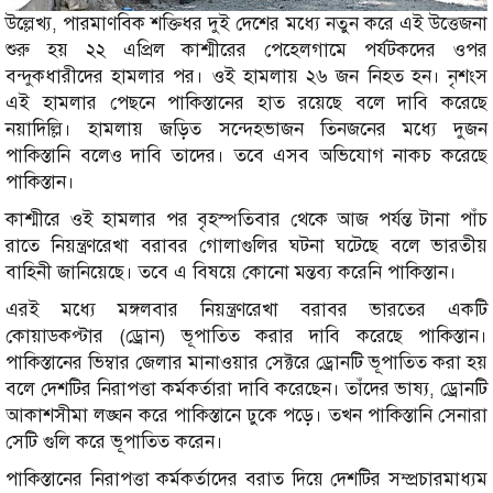
উল্লেখ্য, পারমাণবিক শক্তিধর দুই দেশের মধ্যে নতুন করে এই উত্তেজনা
শুরু হয় ২২ এপ্রিল কাশ্মীরের পেহেলগামে পর্যটকদের ওপর
বন্দুকধারীদের হামলার পর। ওই হামলায় ২৬ জন নিহত হন। নৃশংস
এই হামলার পেছনে পাকিস্তানের হাত রয়েছে বলে দাবি করেছে
নয়াদিল্লি। হামলায় জড়িত সন্দেহভাজন তিনজনের মধ্যে দুজন
পাকিস্তানি বলেও দাবি তাদের। তবে এসব অভিযোগ নাকচ করেছে
পাকিস্তান।
কাশ্মীরে ওই হামলার পর বৃহস্পতিবার থেকে আজ পর্যন্ত টানা পাঁচ
রাতে নিয়ন্ত্রণরেখা বরাবর গোলাগুলির ঘটনা ঘটেছে বলে ভারতীয়
বাহিনী জানিয়েছে। তবে এ বিষয়ে কোনো মন্তব্য করেনি পাকিস্তান।
এরই মধ্যে মঙ্গলবার নিয়ন্ত্রণরেখা বরাবর ভারতের একটি
কোয়াডকপ্টার (ড্রোন) ভূপাতিত করার দাবি করেছে পাকিস্তান।
পাকিস্তানের ভিম্বার জেলার মানাওয়ার সেক্টরে ড্রোনটি ভূপাতিত করা হয়
বলে দেশটির নিরাপত্তা কর্মকর্তারা দাবি করেছেন। তাঁদের ভাষ্য, ড্রোনটি
আকাশসীমা লঙ্ঘন করে পাকিস্তানে ঢুকে পড়ে। তখন পাকিস্তানি সেনারা
সেটি গুলি করে ভূপাতিত করেন।
পাকিস্তানের নিরাপত্তা কর্মকর্তাদের বরাত দিয়ে দেশটির সম্প্রচারমাধ্যম