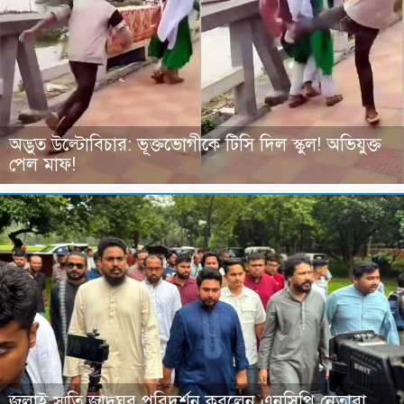
অদ্ভুত উল্টোবিচার: ভূক্তভোগীকে টিসি দিল স্কুল! অভিযুক্ত
পেল মাফ!
জুলাই স্মৃতি জাদুঘর পরিদর্শন করলেন এনসিপি নেতারা