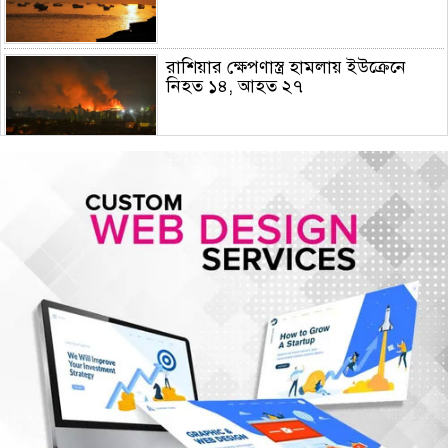
রাশিয়ার ক্ষেপণাস্ত্র হামলায় ইউক্রেনে
নিহত ১৪, আহত ২৭
হামের উপসর্গে আরও ৫ শিশুর মৃত্যু
গোপালগঞ্জে ১৫ আগস্ট পর্যন্ত নিরাপত্তা
জোরদার, ৫ প্লাটুন বিজিবি মোতায়েন
আরেকটি বিপ্লব আসন্ন, সেই বিপ্লবের জন্য
আমি দেশবাসীকে প্রস্তুতি নেওয়ার আহ্বান
জানাচ্ছি- ডা. শফিকুর রহমান