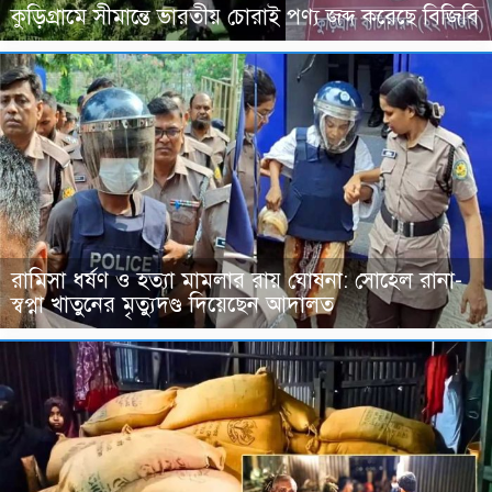
কুড়িগ্রামে সীমান্তে ভারতীয় চোরাই পণ্য জব্দ করেছে বিজিবি
রামিসা ধর্ষণ ও হত্যা মামলার রায় ঘোষনা: সোহেল রানা-
স্বপ্না খাতুনের মৃত্যুদণ্ড দিয়েছেন আদালত