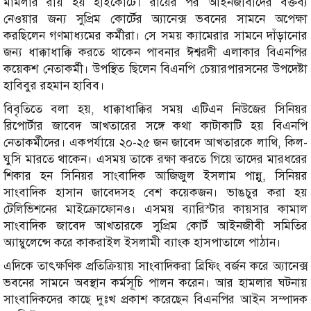
মামলার রায় হয় হাইকোর্টে। রায়ের পর আইনজীবীদের বক্তব্য
নেওয়ার জন্য সুপ্রিম কোর্টের অ্যানেক্স ভবনের সামনে অপেক্ষা
করছিলেন গণমাধ্যমের কর্মীরা। সে সময় ক্যামেরার সামনে দাঁড়ানোর
জন্য ধাক্কাধাক্কি করতে থাকেন পাবনার ঈশ্বরদী এলাকার বিএনপির
কয়েকশ নেতাকর্মী। উপস্থিত ছিলেন বিএনপি চেয়ারপারসনের উপদেষ্টা
হাবিবুর রহমান হাবিব।
বিবৃতিতে বলা হয়, ধাক্কাধাক্কির সময় এটিএন নিউজের সিনিয়র
রিপোর্টার জাবেদ আখতারের সঙ্গে কথা কাটাকাটি হয় বিএনপি
নেতাকর্মীদের। একপর্যায়ে ২০-২৫ জন জাবেদ আখতারকে লাথি, কিল-
ঘুসি মারতে থাকেন। এসময় তাকে রক্ষা করতে গিয়ে তাদের মারধরের
শিকার হন সিনিয়র সাংবাদিক আজিজুল ইসলাম পান্নু, সিনিয়র
সাংবাদিক হাসান জাবেদসহ বেশ কয়েকজন। ভাঙচুর করা হয়
টেলিভিশনের মাইক্রোফোনও। এসময় ব্যারিস্টার কায়সার কামাল
সাংবাদিক জাবেদ আখতারকে সুপ্রিম কোর্ট আইনজীবী সমিতির
অ্যাম্বুলেন্সে করে কাকরাইল ইসলামী ব্যাংক হাসপাতালে পাঠান।
এদিকে তাৎক্ষণিক প্রতিক্রিয়ায় সাংবাদিকরা ব্রিফিং বর্জন করে অ্যানেক্স
ভবনের সামনে অবস্থান কর্মসূচি পালন করেন। আর হামলার ঘটনায়
সাংবাদিকদের কাছে দুঃখ প্রকাশ করেছেন বিএনপির আইন সম্পাদক