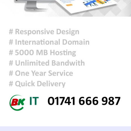
জুলাই গণঅভ্যুত্থান দিবসে রাজশাহীতে
স্মৃতিস্তম্ভে শ্রদ্ধাঞ্জলি
‘জুলাই গণঅভ্যুত্থান স্মৃতি জাদুঘর’
উদ্বোধন করলেন প্রধানমন্ত্রী
শ্রীলঙ্কায় ভয়াবহ বন্যা ও ভূমিধস: নিহত
৭, স্কুল বন্ধ ঘোষণা