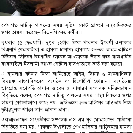
পেশাগত দায়িত্ব পালনের সময় সুপ্রিম কোর্ট প্রাঙ্গণে সাংবাদিকদের
ওপর হামলা করেছেন বিএনপি নেতাকর্মীরা।
বুধবার (৫ ফেব্রয়ারি) দুপুর ১২টার দিকে পাবনার ঈশ্বরদী এলাকার
বিএনপি নেতাকর্মীরা এ হামলা চালান। হামলায় গুরুতর আহত এটিএন
নিউজের সিনিয়র রিপোর্টার জাবেদ আখতারকে উদ্ধার করে রাজধানীর
কাকরাইলে ইসলামী ব্যাংক সেন্ট্রাল হাসপাতালে ভর্তি করা হয়েছে।
এ হামলার ঘটনায় নিন্দা জানিয়েছে আইন, বিচার ও মানবাধিকার
বিষয়ক সাংবাদিকদের সংগঠন ল’ রিপোর্টার্স ফোরাম। সংগঠনের
ভারপ্রাপ্ত সভাপতি হাসান জাবেদ ও সাধারণ সম্পাদক মনিরুজ্জামান
বিবৃতিতে বলেন, পেশাগত দায়িত্ব পালনের সময় সাংবাদিকদের ওপর
হামলা কোনোভাবে কাম্য নয়। জড়িতদের দ্রুত আইনের আওতায় নিয়ে
দৃষ্টান্তমূলক শাস্তির দাবি জানান তারা।
এলআরএফের সাংগঠনিক সম্পাদক এস এম নূর মোহাম্মদের পাঠানো
বিবৃতিতে বলা হয়, পাবনার ঈশ্বরদীতে শেখ হাসিনার গাড়িবহরে হামলা