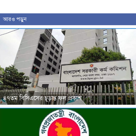
আরও পড়ুন
৪৭তম বিসিএসের চূড়ান্ত ফল প্রকাশ