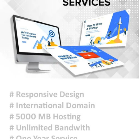
গোপালগঞ্জে ১৫ আগস্ট পর্যন্ত নিরাপত্তা
জোরদার, ৫ প্লাটুন বিজিবি মোতায়েন
আরেকটি বিপ্লব আসন্ন, সেই বিপ্লবের জন্য
আমি দেশবাসীকে প্রস্তুতি নেওয়ার আহ্বান
জানাচ্ছি- ডা. শফিকুর রহমান
জুলাই গণঅভ্যুত্থান দিবসে রাজশাহীতে
স্মৃতিস্তম্ভে শ্রদ্ধাঞ্জলি
‘জুলাই গণঅভ্যুত্থান স্মৃতি জাদুঘর’
উদ্বোধন করলেন প্রধানমন্ত্রী
শ্রীলঙ্কায় ভয়াবহ বন্যা ও ভূমিধস: নিহত
৭, স্কুল বন্ধ ঘোষণা